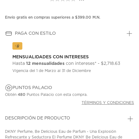
Sin
puntuación.
Enlace
en
Envío gratis en compras superiores a $399.00 M.N.
la
misma
página.
PAGA CON ESTILO
MENSUALIDADES CON INTERESES
12 mensualidades
Hasta
con intereses* - $2,718.63
Vigencia del 1 de Marzo al 31 de Diciembre
PUNTOS PALACIO
Obtén
480
Puntos Palacio con esta compra.
TÉRMINOS Y CONDICIONES
DESCRIPCIÓN DE PRODUCTO
DKNY Perfume, Be Delicious Eau de Parfum - Una Explosión
Refrescante y Seductora El Perfume DKNY Be Delicious Eau de