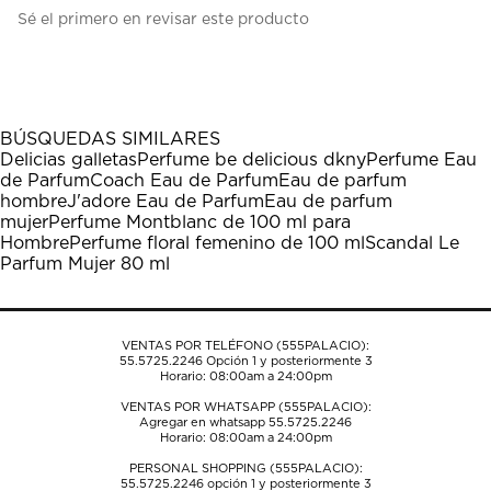
Seleccionar
Seleccionar
Seleccionar
Seleccionar
Seleccionar
Sé el primero en revisar este producto
para
para
para
para
para
calificar
calificar
calificar
calificar
calificar
el
el
el
el
el
artículo
artículo
artículo
artículo
artículo
con
con
con
con
con
1
2
3
4
5
BÚSQUEDAS SIMILARES
estrella
estrellas.
estrellas.
estrellas.
estrellas.
Delicias galletas
Perfume be delicious dkny
Perfume Eau
Esta
Esta
Esta
Esta
Esta
de Parfum
Coach Eau de Parfum
Eau de parfum
acción
acción
acción
acción
acción
hombre
J'adore Eau de Parfum
Eau de parfum
abrirá
abrirá
abrirá
abrirá
abrirá
mujer
Perfume Montblanc de 100 ml para
el
el
el
el
el
Hombre
Perfume floral femenino de 100 ml
Scandal Le
formulario
formulario
formulario
formulario
formulario
Parfum Mujer 80 ml
de
de
de
de
de
envío.
envío.
envío.
envío.
envío.
VENTAS POR TELÉFONO (555PALACIO):
55.5725.2246
Opción 1 y posteriormente 3
Horario: 08:00am a 24:00pm
VENTAS POR WHATSAPP (555PALACIO):
Agregar en whatsapp 55.5725.2246
Horario: 08:00am a 24:00pm
PERSONAL SHOPPING (555PALACIO):
55.5725.2246
opción 1 y posteriormente 3