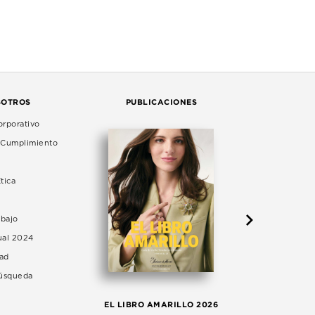
SOTROS
PUBLICACIONES
rporativo
e Cumplimiento
tica
abajo
ual 2024
dad
Búsqueda
LA 
EL LIBRO AMARILLO 2026
AG