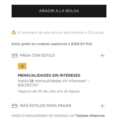
puntuación.
Enlace
AÑADIR A LA BOLSA
en
la
misma
página.
El inventario de este artículo está limitado a 20 piezas.
Envío gratis en compras superiores a $399.00 M.N.
PAGA CON ESTILO
MENSUALIDADES SIN INTERESES
12
Hasta
mensualidades sin intereses* -
$18,592.50*
Vigencia del 30 de Julio al 6 de Agosto
MÁS ESTILOS PARA PAGAR
Tarjetas American
Hasta
9 mensualidades
sin intereses con