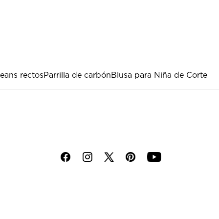
eans rectos
Parrilla de carbón
Blusa para Niña de Corte
f
i
p
y