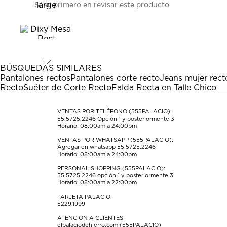
Sé el primero en revisar este producto
para
para
para
para
para
calificar
calificar
calificar
calificar
calificar
el
el
el
el
el
artículo
artículo
artículo
artículo
artículo
con
con
con
con
con
1
2
3
4
5
estrella
estrellas.
estrellas.
estrellas.
estrellas.
BÚSQUEDAS SIMILARES
Esta
Esta
Esta
Esta
Esta
Pantalones rectos
Pantalones corte recto
Jeans mujer rect
acción
acción
acción
acción
acción
Recto
Suéter de Corte Recto
Falda Recta en Talle Chico
abrirá
abrirá
abrirá
abrirá
abrirá
el
el
el
el
el
formulario
formulario
formulario
formulario
formulario
VENTAS POR TELÉFONO (555PALACIO):
55.5725.2246
Opción 1 y posteriormente 3
de
de
de
de
de
Horario: 08:00am a 24:00pm
envío.
envío.
envío.
envío.
envío.
VENTAS POR WHATSAPP (555PALACIO):
Agregar en whatsapp 55.5725.2246
Horario: 08:00am a 24:00pm
PERSONAL SHOPPING (555PALACIO):
55.5725.2246
opción 1 y posteriormente 3
Horario: 08:00am a 22:00pm
TARJETA PALACIO:
5229.1999
ATENCIÓN A CLIENTES
elpalaciodehierro.com (555PALACIO)