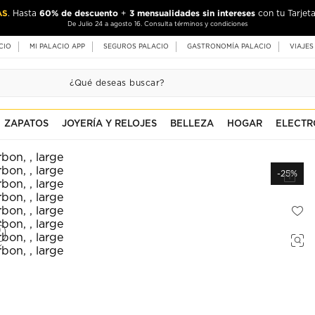
AS
60% de descuento
3 mensualidades sin intereses
. Hasta
+
con tu Tarjeta
De Julio 24 a agosto 16. Consulta términos y condiciones
CIO
MI PALACIO APP
SEGUROS PALACIO
GASTRONOMÍA PALACIO
VIAJES
ZAPATOS
JOYERÍA Y RELOJES
BELLEZA
HOGAR
ELECTR
-25%