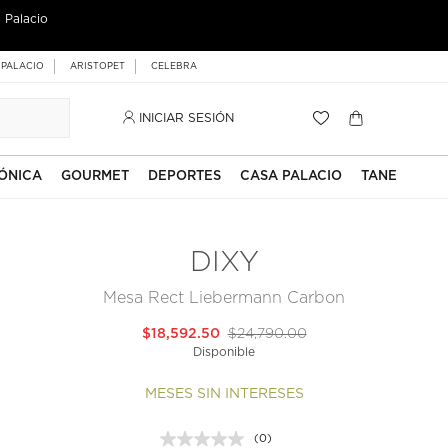
 Palacio
 PALACIO
ARISTOPET
CELEBRA
INICIAR SESIÓN
ÓNICA
GOURMET
DEPORTES
CASA PALACIO
TANE
DIXY
Mesa Rect Liebermann Carbon
$18,592.50
$24,790.00
Disponible
MESES SIN INTERESES
(0)
Sin