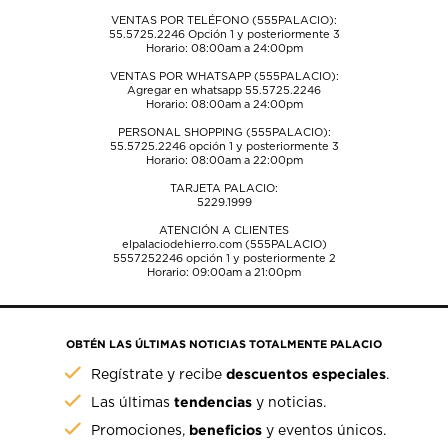
VENTAS POR TELÉFONO (555PALACIO):
55.5725.2246
Opción 1 y posteriormente 3
Horario: 08:00am a 24:00pm
VENTAS POR WHATSAPP (555PALACIO):
Agregar en whatsapp 55.5725.2246
Horario: 08:00am a 24:00pm
PERSONAL SHOPPING (555PALACIO):
55.5725.2246
opción 1 y posteriormente 3
Horario: 08:00am a 22:00pm
TARJETA PALACIO:
5229.1999
ATENCIÓN A CLIENTES
elpalaciodehierro.com (555PALACIO)
5557252246
opción 1 y posteriormente 2
Horario: 09:00am a 21:00pm
OBTÉN LAS ÚLTIMAS NOTICIAS TOTALMENTE PALACIO
descuentos especiales
Regístrate y recibe
.
tendencias
Las últimas
y noticias.
beneficios
Promociones,
y eventos únicos.