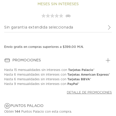
MESES SIN INTERESES
(0)
Sin
puntuación.
Enlace
Sin garantia extendida seleccionada
en
la
misma
página.
Envío gratis en compras superiores a $399.00 M.N.
PROMOCIONES
Tarjetas Palacio
Hasta
15 mensualidades
sin intereses con
*
Tarjetas American Express
Hasta
6 mensualidades
sin intereses con
*
Tarjetas BBVA
Hasta
6 mensualidades
sin intereses con
*
PayPal
Hasta
9 mensualidades
sin intereses con
*
DETALLE DE PROMOCIONES
PUNTOS PALACIO
Obtén
144
Puntos Palacio con esta compra.