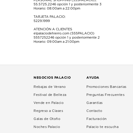
PERSONAL SHOPPING (555PALACIO):
55.5725.2246
opción 1 y posteriormente 3
Horario: 08:00am a 22:00pm
TARJETA PALACIO:
5229.1999
ATENCIÓN A CLIENTES
elpalaciodehierro.com (555PALACIO)
5557252246
opción 1 y posteriormente 2
Horario: 09:00am a 21:00pm
NEGOCIOS PALACIO
AYUDA
Rebajas de Verano
Promociones Bancarias
Festival de Belleza
Preguntas Frecuentes
Vende en Palacio
Garantías
Regreso a Clases
Contacto
Galas de Otoño
Facturación
Noches Palacio
Palacio te escucha