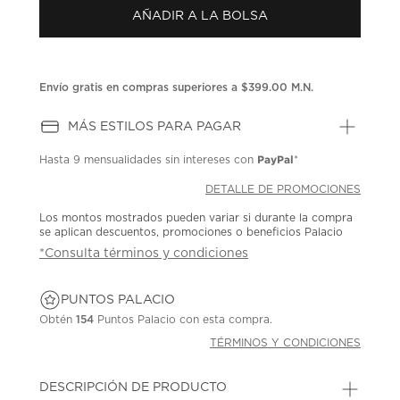
Enlace
AÑADIR A LA BOLSA
en
la
misma
página.
Envío gratis en compras superiores a $399.00 M.N.
MÁS ESTILOS PARA PAGAR
PayPal
Hasta
9 mensualidades
sin intereses con
*
DETALLE DE PROMOCIONES
Los montos mostrados pueden variar si durante la compra
se aplican descuentos, promociones o beneficios Palacio
*Consulta términos y condiciones
PUNTOS PALACIO
Obtén
154
Puntos Palacio con esta compra.
TÉRMINOS Y CONDICIONES
DESCRIPCIÓN DE PRODUCTO