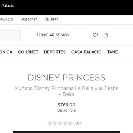
 Palacio
 PALACIO
ARISTOPET
CELEBRA
INICIAR SESIÓN
ÓNICA
GOURMET
DEPORTES
CASA PALACIO
TANE
DISNEY PRINCESS
Muñeca Disney Princesas La Bella y la Bestia
- Bella
$769.00
Disponible
(0)
Sin
puntuación.