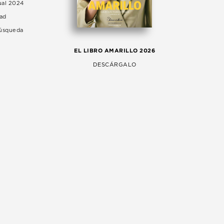
ual 2024
dad
Búsqueda
LA 
EL LIBRO AMARILLO 2026
AG
DESCÁRGALO