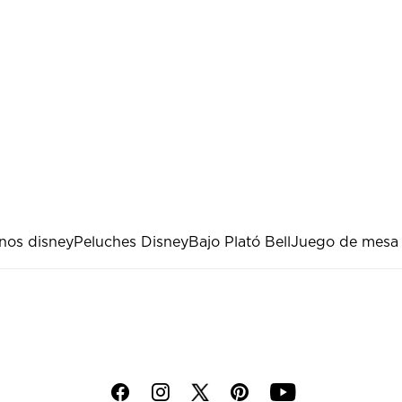
anos disney
Peluches Disney
Bajo Plató Bell
Juego de mesa
f
i
p
y