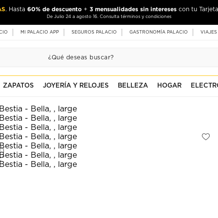
AS
60% de descuento
3 mensualidades sin intereses
. Hasta
+
con tu Tarjeta
De Julio 24 a agosto 16. Consulta términos y condiciones
CIO
MI PALACIO APP
SEGUROS PALACIO
GASTRONOMÍA PALACIO
VIAJES
ZAPATOS
JOYERÍA Y RELOJES
BELLEZA
HOGAR
ELECTR