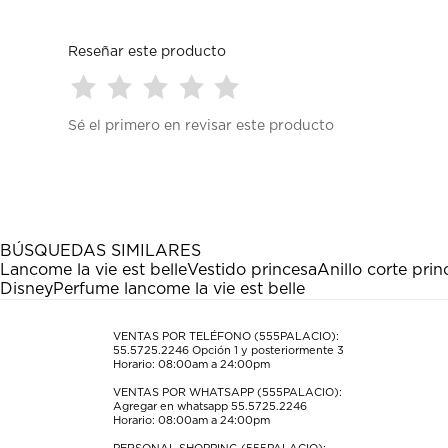
Reseñar este producto
Seleccionar
Seleccionar
Seleccionar
Seleccionar
Seleccionar
Sé el primero en revisar este producto
para
para
para
para
para
calificar
calificar
calificar
calificar
calificar
el
el
el
el
el
artículo
artículo
artículo
artículo
artículo
con
con
con
con
con
1
2
3
4
5
estrella
estrellas.
estrellas.
estrellas.
estrellas.
BÚSQUEDAS SIMILARES
Esta
Esta
Esta
Esta
Esta
Lancome la vie est belle
Vestido princesa
Anillo corte prin
acción
acción
acción
acción
acción
Disney
Perfume lancome la vie est belle
abrirá
abrirá
abrirá
abrirá
abrirá
el
el
el
el
el
formulario
formulario
formulario
formulario
formulario
VENTAS POR TELÉFONO (555PALACIO):
55.5725.2246
Opción 1 y posteriormente 3
de
de
de
de
de
Horario: 08:00am a 24:00pm
envío.
envío.
envío.
envío.
envío.
VENTAS POR WHATSAPP (555PALACIO):
Agregar en whatsapp 55.5725.2246
Horario: 08:00am a 24:00pm