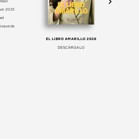
abajo
ual 2025
dad
Búsqueda
LA 
EL LIBRO AMARILLO 2026
AG
DESCÁRGALO