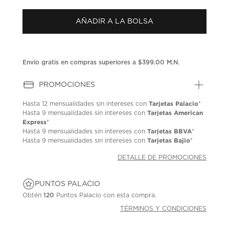
puntuación.
Enlace
AÑADIR A LA BOLSA
en
la
misma
página.
Envío gratis en compras superiores a $399.00 M.N.
PROMOCIONES
Tarjetas Palacio
Hasta
12 mensualidades
sin intereses con
*
Tarjetas American
Hasta
9 mensualidades
sin intereses con
Express
*
Tarjetas BBVA
Hasta
9 mensualidades
sin intereses con
*
Tarjetas Bajio
Hasta
9 mensualidades
sin intereses con
*
DETALLE DE PROMOCIONES
PUNTOS PALACIO
Obtén
120
Puntos Palacio con esta compra.
TÉRMINOS Y CONDICIONES