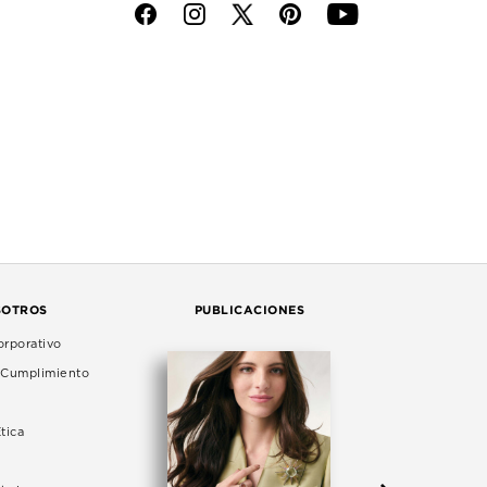
f
i
p
y
SOTROS
PUBLICACIONES
rporativo
e Cumplimiento
tica