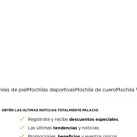
ilas de piel
Mochilas deportivas
Mochila de cuero
Mochila 
OBTÉN LAS ÚLTIMAS NOTICIAS TOTALMENTE PALACIO
descuentos especiales
Regístrate y recibe
.
tendencias
Las últimas
y noticias.
beneficios
Promociones,
y eventos únicos.