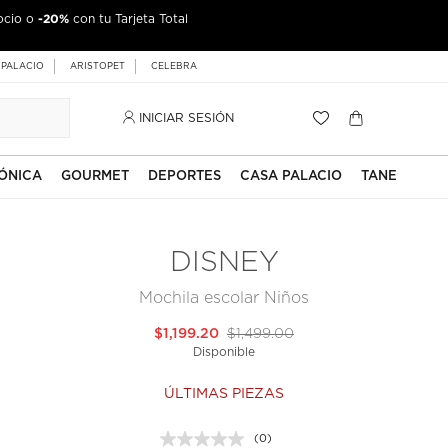
-20%
ocio o
jeta Palacio
con tu Tarjeta Total
 PALACIO
ARISTOPET
CELEBRA
INICIAR SESIÓN
ÓNICA
GOURMET
DEPORTES
CASA PALACIO
TANE
DISNEY
Mochila escolar Niños
$1,199.20
$1,499.00
Disponible
ÚLTIMAS PIEZAS
(0)
Sin