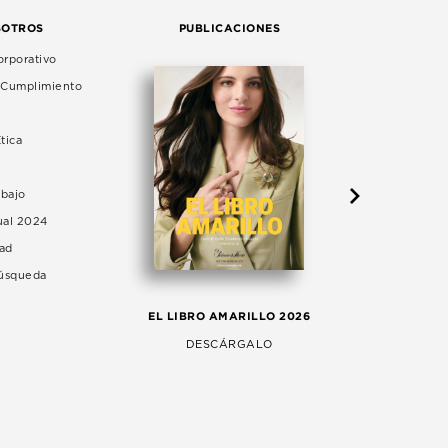
SOTROS
PUBLICACIONES
rporativo
e Cumplimiento
tica
abajo
ual 2024
dad
Búsqueda
LA 
EL LIBRO AMARILLO 2026
AG
DESCÁRGALO