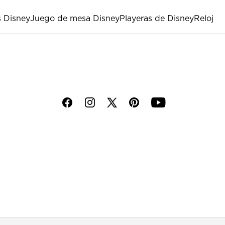
s Disney
Juego de mesa Disney
Playeras de Disney
Reloj
f
i
p
y