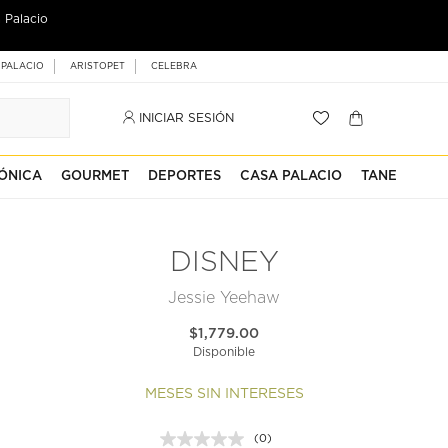
 Palacio
 PALACIO
ARISTOPET
CELEBRA
INICIAR SESIÓN
ÓNICA
GOURMET
DEPORTES
CASA PALACIO
TANE
DISNEY
Jessie Yeehaw
$1,779.00
Disponible
MESES SIN INTERESES
(0)
Sin