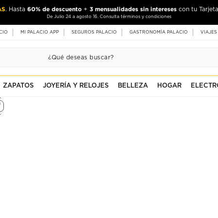
AS
60% de descuento
3 mensualidades sin intereses
. Hasta
+
con tu Tarjeta
De Julio 24 a agosto 16. Consulta términos y condiciones
CIO
MI PALACIO APP
SEGUROS PALACIO
GASTRONOMÍA PALACIO
VIAJES
ZAPATOS
JOYERÍA Y RELOJES
BELLEZA
HOGAR
ELECTR