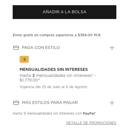
puntuación.
Enlace
AÑADIR A LA BOLSA
en
la
misma
página.
Envío gratis en compras superiores a $399.00 M.N.
PAGA CON ESTILO
MENSUALIDADES SIN INTERESES
3
Hasta
mensualidades sin intereses* -
$1,779.00*
Vigencia del 23 de Julio al 9 de Agosto
MÁS ESTILOS PARA PAGAR
PayPal
Hasta
9 mensualidades
sin intereses con
*
DETALLE DE PROMOCIONES