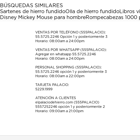
estrella
estrellas.
estrellas.
estrellas.
estrellas.
BÚSQUEDAS SIMILARES
Esta
Esta
Esta
Esta
Esta
Sartenes de hierro fundido
Olla de hierro fundido
Libros v
acción
acción
acción
acción
acción
Disney Mickey Mouse para hombre
Rompecabezas 1000 p
abrirá
abrirá
abrirá
abrirá
abrirá
el
el
el
el
el
formulario
formulario
formulario
formulario
formulario
VENTAS POR TELÉFONO (555PALACIO):
55.5725.2246
Opción 1 y posteriormente 3
de
de
de
de
de
Horario: 08:00am a 24:00pm
envío.
envío.
envío.
envío.
envío.
VENTAS POR WHATSAPP (555PALACIO):
Agregar en whatsapp 55.5725.2246
Horario: 08:00am a 24:00pm
PERSONAL SHOPPING (555PALACIO):
55.5725.2246
opción 1 y posteriormente 3
Horario: 08:00am a 22:00pm
TARJETA PALACIO:
5229.1999
ATENCIÓN A CLIENTES
elpalaciodehierro.com (555PALACIO)
5557252246
opción 1 y posteriormente 2
Horario: 09:00am a 21:00pm