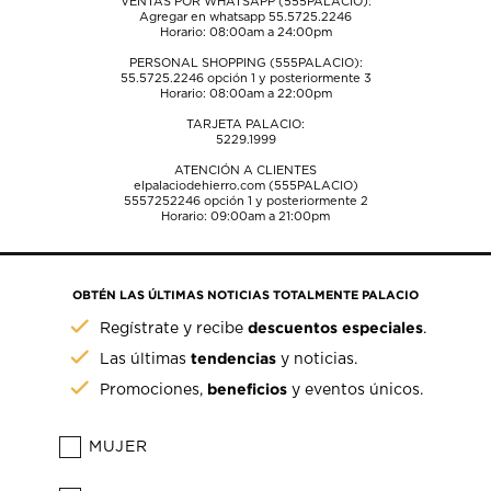
VENTAS POR WHATSAPP (555PALACIO):
Agregar en whatsapp 55.5725.2246
Horario: 08:00am a 24:00pm
PERSONAL SHOPPING (555PALACIO):
55.5725.2246
opción 1 y posteriormente 3
Horario: 08:00am a 22:00pm
TARJETA PALACIO:
5229.1999
ATENCIÓN A CLIENTES
elpalaciodehierro.com (555PALACIO)
5557252246
opción 1 y posteriormente 2
Horario: 09:00am a 21:00pm
OBTÉN LAS ÚLTIMAS NOTICIAS TOTALMENTE PALACIO
descuentos especiales
Regístrate y recibe
.
tendencias
Las últimas
y noticias.
beneficios
Promociones,
y eventos únicos.
MUJER