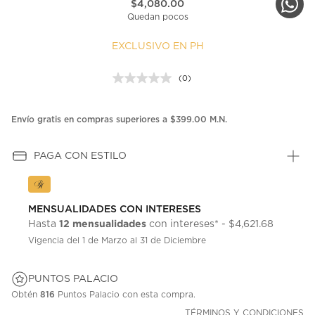
$4,080.00
Quedan pocos
EXCLUSIVO EN PH
(0)
Sin
puntuación.
Enlace
en
Envío gratis en compras superiores a $399.00 M.N.
la
misma
página.
PAGA CON ESTILO
MENSUALIDADES CON INTERESES
12 mensualidades
Hasta
con intereses* - $4,621.68
Vigencia del 1 de Marzo al 31 de Diciembre
PUNTOS PALACIO
Obtén
816
Puntos Palacio con esta compra.
TÉRMINOS Y CONDICIONES