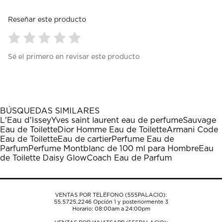
Reseñar este producto
Seleccionar
Seleccionar
Seleccionar
Seleccionar
Seleccionar
Sé el primero en revisar este producto
para
para
para
para
para
calificar
calificar
calificar
calificar
calificar
el
el
el
el
el
artículo
artículo
artículo
artículo
artículo
con
con
con
con
con
1
2
3
4
5
BÚSQUEDAS SIMILARES
estrella
estrellas.
estrellas.
estrellas.
estrellas.
L'Eau d'Issey
Yves saint laurent eau de perfume
Sauvage
Esta
Esta
Esta
Esta
Esta
Eau de Toilette
Dior Homme Eau de Toilette
Armani Code
acción
acción
acción
acción
acción
Eau de Toilette
Eau de cartier
Perfume Eau de
abrirá
abrirá
abrirá
abrirá
abrirá
Parfum
Perfume Montblanc de 100 ml para Hombre
Eau
el
el
el
el
el
de Toilette Daisy Glow
Coach Eau de Parfum
formulario
formulario
formulario
formulario
formulario
de
de
de
de
de
envío.
envío.
envío.
envío.
envío.
VENTAS POR TELÉFONO (555PALACIO):
55.5725.2246
Opción 1 y posteriormente 3
Horario: 08:00am a 24:00pm