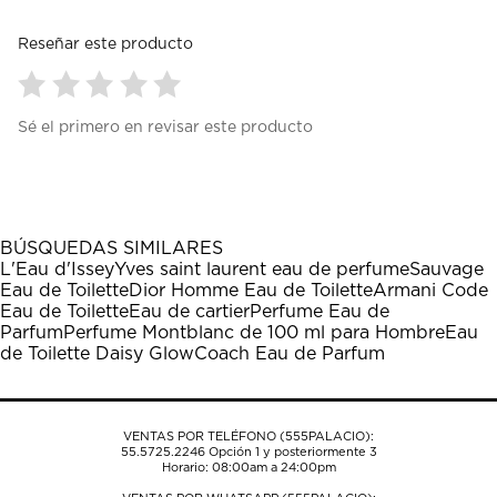
Reseñar este producto
Seleccionar
Seleccionar
Seleccionar
Seleccionar
Seleccionar
Sé el primero en revisar este producto
para
para
para
para
para
calificar
calificar
calificar
calificar
calificar
el
el
el
el
el
artículo
artículo
artículo
artículo
artículo
con
con
con
con
con
1
2
3
4
5
BÚSQUEDAS SIMILARES
estrella
estrellas.
estrellas.
estrellas.
estrellas.
L'Eau d'Issey
Yves saint laurent eau de perfume
Sauvage
Esta
Esta
Esta
Esta
Esta
Eau de Toilette
Dior Homme Eau de Toilette
Armani Code
acción
acción
acción
acción
acción
Eau de Toilette
Eau de cartier
Perfume Eau de
abrirá
abrirá
abrirá
abrirá
abrirá
Parfum
Perfume Montblanc de 100 ml para Hombre
Eau
el
el
el
el
el
de Toilette Daisy Glow
Coach Eau de Parfum
formulario
formulario
formulario
formulario
formulario
de
de
de
de
de
envío.
envío.
envío.
envío.
envío.
VENTAS POR TELÉFONO (555PALACIO):
55.5725.2246
Opción 1 y posteriormente 3
Horario: 08:00am a 24:00pm