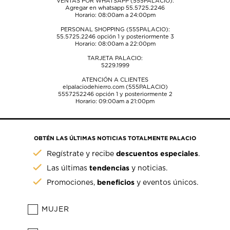
VENTAS POR WHATSAPP (555PALACIO):
Agregar en whatsapp 55.5725.2246
Horario: 08:00am a 24:00pm
PERSONAL SHOPPING (555PALACIO):
55.5725.2246
opción 1 y posteriormente 3
Horario: 08:00am a 22:00pm
TARJETA PALACIO:
5229.1999
ATENCIÓN A CLIENTES
elpalaciodehierro.com (555PALACIO)
5557252246
opción 1 y posteriormente 2
Horario: 09:00am a 21:00pm
OBTÉN LAS ÚLTIMAS NOTICIAS TOTALMENTE PALACIO
descuentos especiales
Regístrate y recibe
.
tendencias
Las últimas
y noticias.
beneficios
Promociones,
y eventos únicos.
MUJER