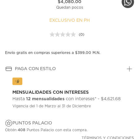
$4,080.00
Quedan pocos
EXCLUSIVO EN PH
(0)
Sin
puntuación.
Enlace
en
Envío gratis en compras superiores a $399.00 M.N.
la
misma
página.
PAGA CON ESTILO
MENSUALIDADES CON INTERESES
12 mensualidades
Hasta
con intereses* - $4,621.68
Vigencia del 1 de Marzo al 31 de Diciembre
PUNTOS PALACIO
Obtén
408
Puntos Palacio con esta compra.
TÉRMINOS Y CONDICIONES