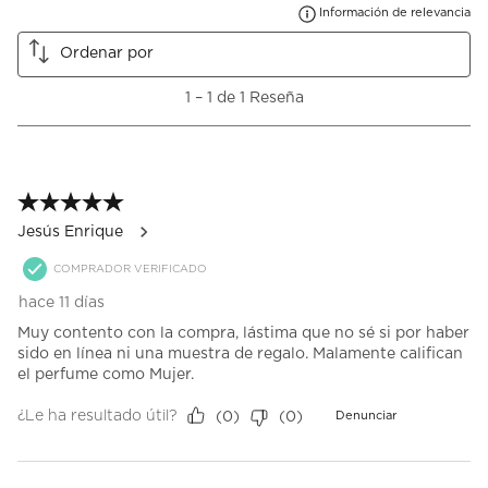
el
el
el
el
el
Mu
Información de relevancia
artículo
artículo
artículo
artículo
artículo
con
con
con
con
con
Ordenar por
1
2
3
4
5
estrella
estrellas.
estrellas.
estrellas.
estrellas.
1
1
–
1 de 1
Reseña
Esta
Esta
Esta
Esta
Esta
a
acción
acción
acción
acción
acción
1
abrirá
abrirá
abrirá
abrirá
abrirá
de
el
el
el
el
el
1
formulario
formulario
formulario
formulario
formulario
Reseña.
5 de 5 estrellas.
de
de
de
de
de
envío.
envío.
envío.
envío.
envío.
Jesús Enrique
COMPRADOR VERIFICADO
hace 11 días
Muy contento con la compra, lástima que no sé si por haber
sido en línea ni una muestra de regalo. Malamente califican
el perfume como Mujer.
¿Le ha resultado útil?
(
0
)
(
0
)
Denunciar