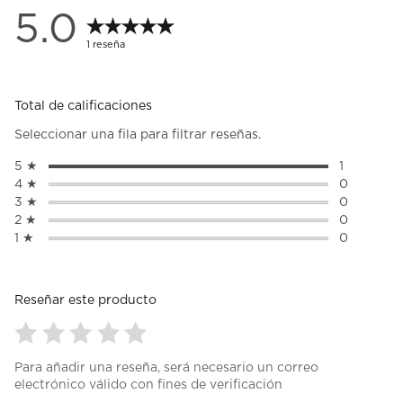
5.0
1 reseña
Total de calificaciones
Seleccionar una fila para filtrar reseñas.
5 ★
estrellas
1
1 reseña c
4 ★
estrellas
0
0 reseñas 
3 ★
estrellas
0
0 reseñas 
2 ★
estrellas
0
0 reseñas 
1 ★
estrellas
0
0 reseñas 
Reseñar este producto
Seleccionar
Seleccionar
Seleccionar
Seleccionar
Seleccionar
Para añadir una reseña, será necesario un correo
para
para
para
para
para
electrónico válido con fines de verificación
calificar
calificar
calificar
calificar
calificar