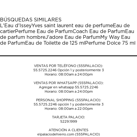
BÚSQUEDAS SIMILARES
L'Eau d'Issey
Yves saint laurent eau de perfume
Eau de
cartier
Perfume Eau de Parfum
Coach Eau de Parfum
Eau
de parfum hombre
J'adore Eau de Parfum
My Way Eau
de Parfum
Eau de Toilette de 125 ml
Perfume Dolce 75 ml
VENTAS POR TELÉFONO (555PALACIO):
55.5725.2246
Opción 1 y posteriormente 3
Horario: 08:00am a 24:00pm
VENTAS POR WHATSAPP (555PALACIO):
Agregar en whatsapp 55.5725.2246
Horario: 08:00am a 24:00pm
PERSONAL SHOPPING (555PALACIO):
55.5725.2246
opción 1 y posteriormente 3
Horario: 08:00am a 22:00pm
TARJETA PALACIO:
5229.1999
ATENCIÓN A CLIENTES
elpalaciodehierro.com (555PALACIO)