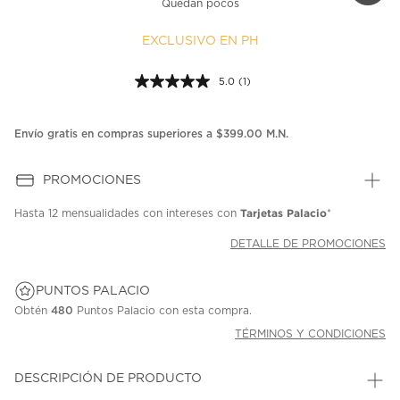
Quedan pocos
EXCLUSIVO EN PH
5.0
(1)
Lea
1
reseña.
Enlace
Envío gratis en compras superiores a $399.00 M.N.
en
la
misma
PROMOCIONES
página.
Tarjetas Palacio
Hasta
12 mensualidades
con intereses con
*
DETALLE DE PROMOCIONES
PUNTOS PALACIO
Obtén
480
Puntos Palacio con esta compra.
TÉRMINOS Y CONDICIONES
DESCRIPCIÓN DE PRODUCTO