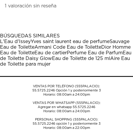
el
el
el
el
el
1
1 valoración sin reseña
artículo
artículo
artículo
artículo
artículo
a
con
con
con
con
con
0
1
2
3
4
5
de
estrella
estrellas.
estrellas.
estrellas.
estrellas.
1
Esta
Esta
Esta
Esta
Esta
Reseña.
acción
acción
acción
acción
acción
BÚSQUEDAS SIMILARES
abrirá
abrirá
abrirá
abrirá
abrirá
L'Eau d'Issey
Yves saint laurent eau de perfume
Sauvage
el
el
el
el
el
Eau de Toilette
Armani Code Eau de Toilette
Dior Homme
formulario
formulario
formulario
formulario
formulario
Eau de Toilette
Eau de cartier
Perfume Eau de Parfum
Eau
de
de
de
de
de
de Toilette Daisy Glow
Eau de Toilette de 125 ml
Aire Eau
envío.
envío.
envío.
envío.
envío.
de Toilette para mujer
VENTAS POR TELÉFONO (555PALACIO):
55.5725.2246
Opción 1 y posteriormente 3
Horario: 08:00am a 24:00pm
VENTAS POR WHATSAPP (555PALACIO):
Agregar en whatsapp 55.5725.2246
Horario: 08:00am a 24:00pm
PERSONAL SHOPPING (555PALACIO):
55.5725.2246
opción 1 y posteriormente 3
Horario: 08:00am a 22:00pm