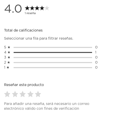
4.0
1 reseña
Total de calificaciones
Seleccionar una fila para filtrar reseñas.
5 ★
estrellas
0
0 reseñas 
4 ★
estrellas
1
1 reseña c
3 ★
estrellas
0
0 reseñas 
2 ★
estrellas
0
0 reseñas 
1 ★
estrellas
0
0 reseñas 
Reseñar este producto
Seleccionar
Seleccionar
Seleccionar
Seleccionar
Seleccionar
Para añadir una reseña, será necesario un correo
para
para
para
para
para
electrónico válido con fines de verificación
calificar
calificar
calificar
calificar
calificar