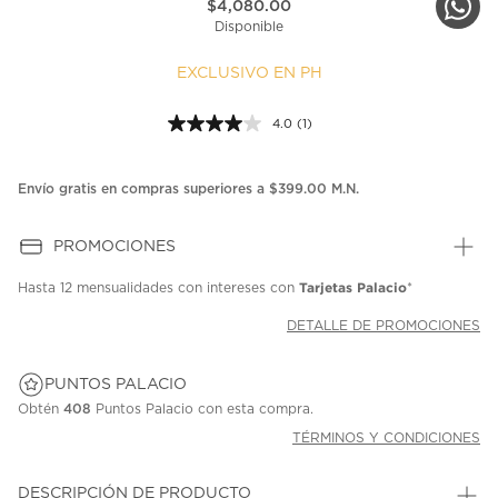
$4,080.00
Disponible
EXCLUSIVO EN PH
4.0
(1)
Lea
1
reseña.
Enlace
Envío gratis en compras superiores a $399.00 M.N.
en
la
misma
PROMOCIONES
página.
Tarjetas Palacio
Hasta
12 mensualidades
con intereses con
*
DETALLE DE PROMOCIONES
PUNTOS PALACIO
Obtén
408
Puntos Palacio con esta compra.
TÉRMINOS Y CONDICIONES
DESCRIPCIÓN DE PRODUCTO