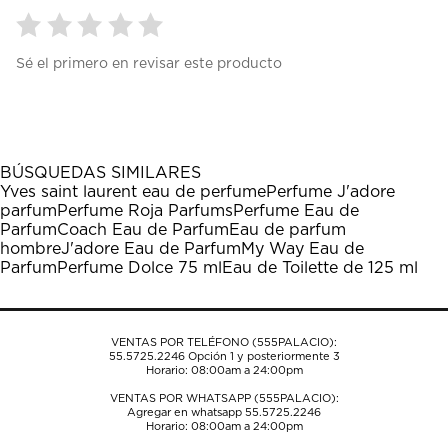
Seleccionar
Seleccionar
Seleccionar
Seleccionar
Seleccionar
Sé el primero en revisar este producto
para
para
para
para
para
calificar
calificar
calificar
calificar
calificar
el
el
el
el
el
artículo
artículo
artículo
artículo
artículo
con
con
con
con
con
1
2
3
4
5
BÚSQUEDAS SIMILARES
estrella
estrellas.
estrellas.
estrellas.
estrellas.
Yves saint laurent eau de perfume
Perfume J'adore
Esta
Esta
Esta
Esta
Esta
parfum
Perfume Roja Parfums
Perfume Eau de
acción
acción
acción
acción
acción
Parfum
Coach Eau de Parfum
Eau de parfum
abrirá
abrirá
abrirá
abrirá
abrirá
hombre
J'adore Eau de Parfum
My Way Eau de
el
el
el
el
el
Parfum
Perfume Dolce 75 ml
Eau de Toilette de 125 ml
formulario
formulario
formulario
formulario
formulario
de
de
de
de
de
envío.
envío.
envío.
envío.
envío.
VENTAS POR TELÉFONO (555PALACIO):
55.5725.2246
Opción 1 y posteriormente 3
Horario: 08:00am a 24:00pm
VENTAS POR WHATSAPP (555PALACIO):
Agregar en whatsapp 55.5725.2246
Horario: 08:00am a 24:00pm