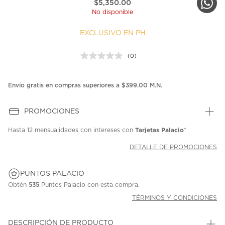
$5,350.00
No disponible
EXCLUSIVO EN PH
(0)
Sin
puntuación.
Enlace
en
Envío gratis en compras superiores a $399.00 M.N.
la
misma
página.
PROMOCIONES
Tarjetas Palacio
Hasta
12 mensualidades
con intereses con
*
DETALLE DE PROMOCIONES
PUNTOS PALACIO
Obtén
535
Puntos Palacio con esta compra.
TÉRMINOS Y CONDICIONES
DESCRIPCIÓN DE PRODUCTO