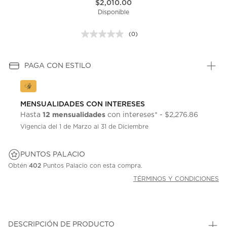
$2,010.00
Disponible
(0)
Sin
puntuación.
Enlace
en
PAGA CON ESTILO
la
misma
página.
MENSUALIDADES CON INTERESES
12 mensualidades
Hasta
con intereses* - $2,276.86
Vigencia del 1 de Marzo al 31 de Diciembre
PUNTOS PALACIO
Obtén
402
Puntos Palacio con esta compra.
TÉRMINOS Y CONDICIONES
DESCRIPCIÓN DE PRODUCTO