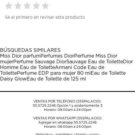
Seleccionar
Seleccionar
Seleccionar
Seleccionar
Seleccionar
Sé el primero en revisar este producto
para
para
para
para
para
calificar
calificar
calificar
calificar
calificar
el
el
el
el
el
artículo
artículo
artículo
artículo
artículo
con
con
con
con
con
1
2
3
4
5
BÚSQUEDAS SIMILARES
estrella
estrellas.
estrellas.
estrellas.
estrellas.
Miss Dior parfum
Perfumes Dior
Perfume Miss Dior
Esta
Esta
Esta
Esta
Esta
mujer
Perfume Sauvage Dior
Sauvage Eau de Toilette
Dior
acción
acción
acción
acción
acción
Homme Eau de Toilette
Armani Code Eau de
abrirá
abrirá
abrirá
abrirá
abrirá
Toilette
Perfume EDP para mujer 80 ml
Eau de Toilette
el
el
el
el
el
Daisy Glow
Eau de Toilette de 125 ml
formulario
formulario
formulario
formulario
formulario
de
de
de
de
de
envío.
envío.
envío.
envío.
envío.
VENTAS POR TELÉFONO (555PALACIO):
55.5725.2246
Opción 1 y posteriormente 3
Horario: 08:00am a 24:00pm
VENTAS POR WHATSAPP (555PALACIO):
Agregar en whatsapp 55.5725.2246
Horario: 08:00am a 24:00pm