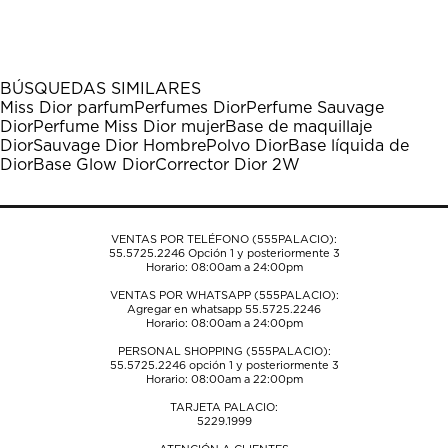
calificar
calificar
calificar
calificar
calificar
el
el
el
el
el
artículo
artículo
artículo
artículo
artículo
con
con
con
con
con
1
2
3
4
5
BÚSQUEDAS SIMILARES
estrella
estrellas.
estrellas.
estrellas.
estrellas.
Miss Dior parfum
Perfumes Dior
Perfume Sauvage
Esta
Esta
Esta
Esta
Esta
Dior
Perfume Miss Dior mujer
Base de maquillaje
acción
acción
acción
acción
acción
Dior
Sauvage Dior Hombre
Polvo Dior
Base líquida de
abrirá
abrirá
abrirá
abrirá
abrirá
Dior
Base Glow Dior
Corrector Dior 2W
el
el
el
el
el
formulario
formulario
formulario
formulario
formulario
de
de
de
de
de
envío.
envío.
envío.
envío.
envío.
VENTAS POR TELÉFONO (555PALACIO):
55.5725.2246
Opción 1 y posteriormente 3
Horario: 08:00am a 24:00pm
VENTAS POR WHATSAPP (555PALACIO):
Agregar en whatsapp 55.5725.2246
Horario: 08:00am a 24:00pm
PERSONAL SHOPPING (555PALACIO):
55.5725.2246
opción 1 y posteriormente 3
Horario: 08:00am a 22:00pm
TARJETA PALACIO:
5229.1999