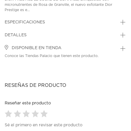
micronutrientes de Rosa de Granville, el nuevo exfoliante Dior
Prestige es e...
ESPECIFICACIONES
DETALLES
DISPONIBLE EN TIENDA
Conoce las Tiendas Palacio que tienen este producto.
RESEÑAS DE PRODUCTO
Reseñar este producto
Seleccionar
Seleccionar
Seleccionar
Seleccionar
Seleccionar
Sé el primero en revisar este producto
para
para
para
para
para