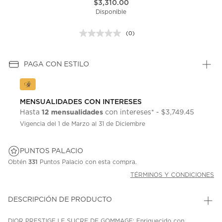
$3,310.00
Disponible
(0)
Sin
puntuación.
Enlace
en
PAGA CON ESTILO
la
misma
página.
MENSUALIDADES CON INTERESES
12 mensualidades
Hasta
con intereses* - $3,749.45
Vigencia del 1 de Marzo al 31 de Diciembre
PUNTOS PALACIO
Obtén
331
Puntos Palacio con esta compra.
TÉRMINOS Y CONDICIONES
DESCRIPCIÓN DE PRODUCTO
DIOR PRESTIGE LE SUCRE DE GOMMAGE; Enriquecido con