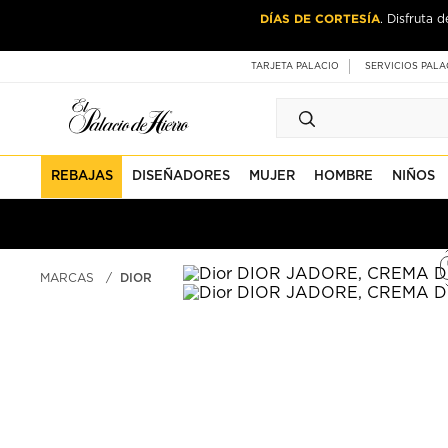
Ir
Ir
DÍAS DE CORTESÍA
. Disfruta 
al
al
contenido
contenido
principal
de
TARJETA PALACIO
SERVICIOS PALA
pie
de
página
REBAJAS
DISEÑADORES
MUJER
HOMBRE
NIÑOS
MARCAS
DIOR