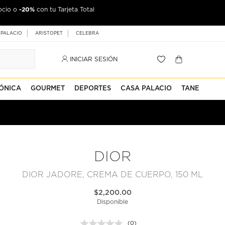
-20%
ocio o
con tu Tarjeta Total
 PALACIO
ARISTOPET
CELEBRA
INICIAR SESIÓN
ÓNICA
GOURMET
DEPORTES
CASA PALACIO
TANE
DIOR
DIOR JADORE, CREMA DE CUERPO, 150 ML
$2,200.00
Disponible
(0)