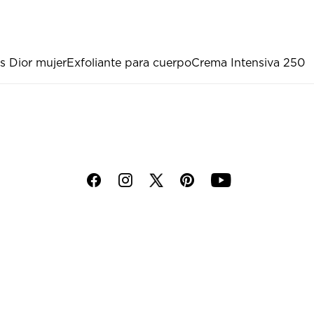
s Dior mujer
Exfoliante para cuerpo
Crema Intensiva 250
f
i
p
y