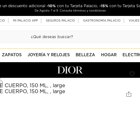
-10%
-15%
de un descuento adicional
con tu Tarjeta Palacio,
con tu Tarjeta S
De Agosto 7 al 9. Consulta términos y condiciones
CIO
MI PALACIO APP
SEGUROS PALACIO
GASTRONOMÍA PALACIO
VIAJES
ZAPATOS
JOYERÍA Y RELOJES
BELLEZA
HOGAR
ELECTR