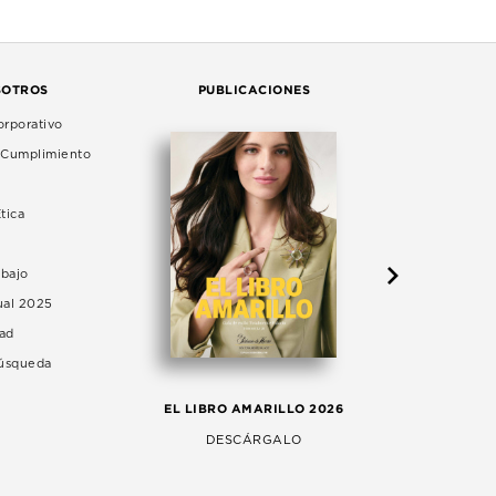
SOTROS
PUBLICACIONES
rporativo
e Cumplimiento
tica
abajo
ual 2025
dad
Búsqueda
LA 
EL LIBRO AMARILLO 2026
AG
DESCÁRGALO