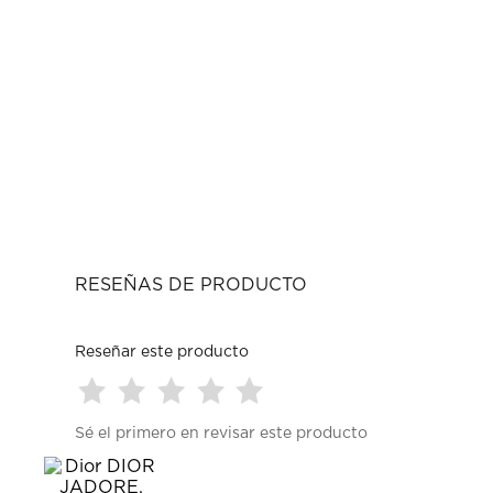
RESEÑAS DE PRODUCTO
Reseñar este producto
Seleccionar
Seleccionar
Seleccionar
Seleccionar
Seleccionar
Sé el primero en revisar este producto
para
para
para
para
para
calificar
calificar
calificar
calificar
calificar
el
el
el
el
el