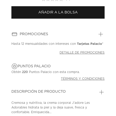
Sin
puntuación.
Enlace
AÑADIR A LA BOLSA
en
la
misma
página.
PROMOCIONES
Tarjetas Palacio
Hasta
12 mensualidades
con intereses con
*
DETALLE DE PROMOCIONES
PUNTOS PALACIO
Obtén
220
Puntos Palacio con esta compra.
TÉRMINOS Y CONDICIONES
DESCRIPCIÓN DE PRODUCTO
Cremosa y nutritiva, la crema corporal J'adore Les
Adorables hidrata la piel y la deja suave, fresca y
confortable. Enriquecida...