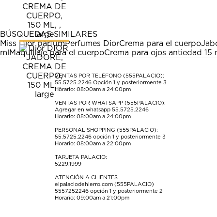
artículo
artículo
artículo
artículo
artículo
con
con
con
con
con
1
2
3
4
5
estrella
estrellas.
estrellas.
estrellas.
estrellas.
BÚSQUEDAS SIMILARES
Esta
Esta
Esta
Esta
Esta
Miss Dior parfum
Perfumes Dior
Crema para el cuerpo
Jab
acción
acción
acción
acción
acción
ml
Maquillaje para el cuerpo
Crema para ojos antiedad 15 
abrirá
abrirá
abrirá
abrirá
abrirá
el
el
el
el
el
formulario
formulario
formulario
formulario
formulario
VENTAS POR TELÉFONO (555PALACIO):
55.5725.2246
Opción 1 y posteriormente 3
de
de
de
de
de
Horario: 08:00am a 24:00pm
envío.
envío.
envío.
envío.
envío.
VENTAS POR WHATSAPP (555PALACIO):
Agregar en whatsapp 55.5725.2246
Horario: 08:00am a 24:00pm
PERSONAL SHOPPING (555PALACIO):
55.5725.2246
opción 1 y posteriormente 3
Horario: 08:00am a 22:00pm
TARJETA PALACIO:
5229.1999
ATENCIÓN A CLIENTES
elpalaciodehierro.com (555PALACIO)
5557252246
opción 1 y posteriormente 2
Horario: 09:00am a 21:00pm