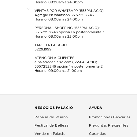
Horario: 08:00am a 24:00pm
envío.
envío.
envío.
envío.
envío.
VENTAS POR WHATSAPP (555PALACIO):
Agregar en whatsapp 55.5725.2246
Horario: 08:00am a 24:00pm
PERSONAL SHOPPING (555PALACIO):
55.5725.2246
opción 1 y posteriormente 3
Horario: 08:00am a 22:00pm
TARJETA PALACIO:
5229.1999
ATENCIÓN A CLIENTES
elpalaciodehierro.com (555PALACIO)
5557252246
opción 1 y posteriormente 2
Horario: 09:00am a 21:00pm
NEGOCIOS PALACIO
AYUDA
Rebajas de Verano
Promociones Bancarias
Festival de Belleza
Preguntas Frecuentes
Vende en Palacio
Garantías