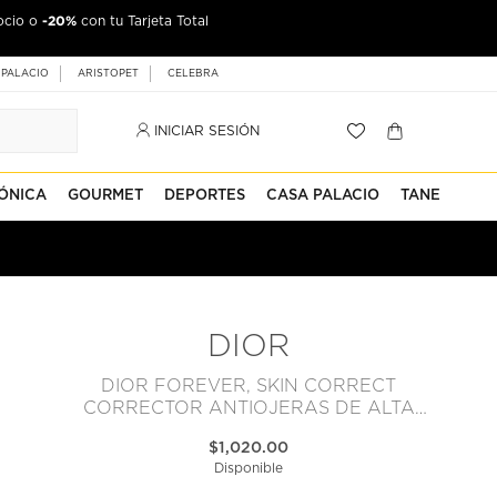
-20%
ocio o
jeta Palacio
con tu Tarjeta Total
 PALACIO
ARISTOPET
CELEBRA
INICIAR SESIÓN
ÓNICA
GOURMET
DEPORTES
CASA PALACIO
TANE
DIOR
DIOR FOREVER, SKIN CORRECT
CORRECTOR ANTIOJERAS DE ALTA
COBERTURA, 11 ML
$1,020.00
Disponible