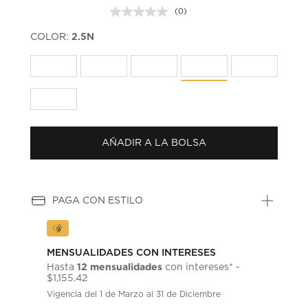
(0)
Sin
puntuación.
COLOR:
2.5N
Enlace
en
la
misma
página.
AÑADIR A LA BOLSA
PAGA CON ESTILO
MENSUALIDADES CON INTERESES
12 mensualidades
Hasta
con intereses* -
$1,155.42
Vigencia del 1 de Marzo al 31 de Diciembre