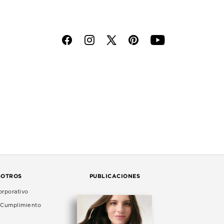
f
i
p
y
SOTROS
PUBLICACIONES
rporativo
e Cumplimiento