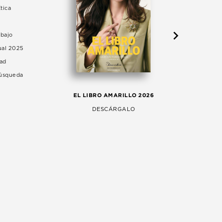
tica
abajo
ual 2025
dad
Búsqueda
LA 
EL LIBRO AMARILLO 2026
AG
DESCÁRGALO