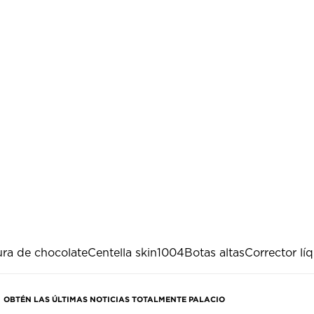
ra de chocolate
Centella skin1004
Botas altas
Corrector lí
OBTÉN LAS ÚLTIMAS NOTICIAS TOTALMENTE PALACIO