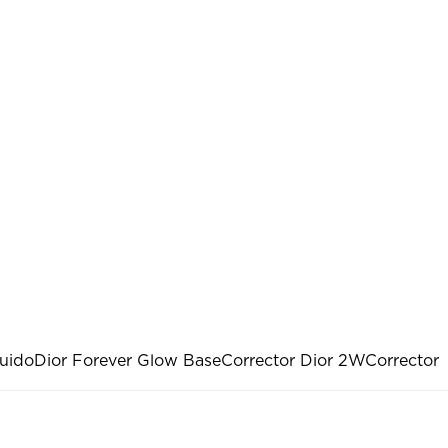
quido
Dior Forever Glow Base
Corrector Dior 2W
Corrector