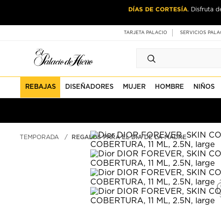
Ir
Ir
DÍAS DE CORTESÍA
CASA & ES
. Disfruta 
al
al
contenido
contenido
principal
de
TARJETA PALACIO
SERVICIOS PALA
pie
de
página
REBAJAS
DISEÑADORES
MUJER
HOMBRE
NIÑOS
TEMPORADA
REGALOS PARA EL DÍA DE LA MADRE