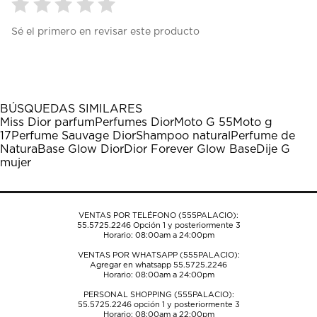
Seleccionar
Seleccionar
Seleccionar
Seleccionar
Seleccionar
Sé el primero en revisar este producto
para
para
para
para
para
calificar
calificar
calificar
calificar
calificar
el
el
el
el
el
artículo
artículo
artículo
artículo
artículo
con
con
con
con
con
1
2
3
4
5
BÚSQUEDAS SIMILARES
estrella
estrellas.
estrellas.
estrellas.
estrellas.
Miss Dior parfum
Perfumes Dior
Moto G 55
Moto g
Esta
Esta
Esta
Esta
Esta
17
Perfume Sauvage Dior
Shampoo natural
Perfume de
acción
acción
acción
acción
acción
Natura
Base Glow Dior
Dior Forever Glow Base
Dije G
abrirá
abrirá
abrirá
abrirá
abrirá
mujer
el
el
el
el
el
formulario
formulario
formulario
formulario
formulario
de
de
de
de
de
envío.
envío.
envío.
envío.
envío.
VENTAS POR TELÉFONO (555PALACIO):
55.5725.2246
Opción 1 y posteriormente 3
Horario: 08:00am a 24:00pm
VENTAS POR WHATSAPP (555PALACIO):
Agregar en whatsapp 55.5725.2246
Horario: 08:00am a 24:00pm
PERSONAL SHOPPING (555PALACIO):
55.5725.2246
opción 1 y posteriormente 3
Horario: 08:00am a 22:00pm