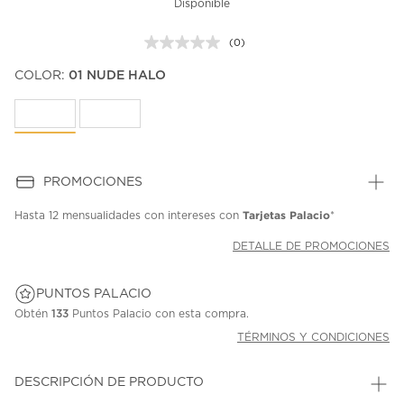
Disponible
(0)
Sin
puntuación.
COLOR:
01 NUDE HALO
Enlace
en
la
misma
página.
PROMOCIONES
Tarjetas Palacio
Hasta
12 mensualidades
con intereses con
*
DETALLE DE PROMOCIONES
PUNTOS PALACIO
Obtén
133
Puntos Palacio con esta compra.
TÉRMINOS Y CONDICIONES
DESCRIPCIÓN DE PRODUCTO