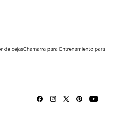
or de cejas
Chamarra para Entrenamiento para
f
i
p
y