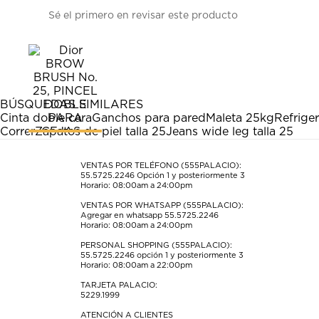
Seleccionar
Seleccionar
Seleccionar
Seleccionar
Seleccionar
Sé el primero en revisar este producto
para
para
para
para
para
calificar
calificar
calificar
calificar
calificar
el
el
el
el
el
artículo
artículo
artículo
artículo
artículo
con
con
con
con
con
1
2
3
4
5
estrella
estrellas.
estrellas.
estrellas.
estrellas.
BÚSQUEDAS SIMILARES
Esta
Esta
Esta
Esta
Esta
Cinta doble cara
Ganchos para pared
Maleta 25kg
Refrige
acción
acción
acción
acción
acción
Correr
Zapatos de piel talla 25
Jeans wide leg talla 25
abrirá
abrirá
abrirá
abrirá
abrirá
el
el
el
el
el
formulario
formulario
formulario
formulario
formulario
VENTAS POR TELÉFONO (555PALACIO):
55.5725.2246
Opción 1 y posteriormente 3
de
de
de
de
de
Horario: 08:00am a 24:00pm
envío.
envío.
envío.
envío.
envío.
VENTAS POR WHATSAPP (555PALACIO):
Agregar en whatsapp 55.5725.2246
Horario: 08:00am a 24:00pm
PERSONAL SHOPPING (555PALACIO):
55.5725.2246
opción 1 y posteriormente 3
Horario: 08:00am a 22:00pm
TARJETA PALACIO:
5229.1999
ATENCIÓN A CLIENTES