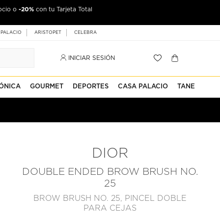
-20%
ocio o
con tu Tarjeta Total
 PALACIO
ARISTOPET
CELEBRA
INICIAR SESIÓN
ÓNICA
GOURMET
DEPORTES
CASA PALACIO
TANE
DIOR
DOUBLE ENDED BROW BRUSH NO.
25
BROW BRUSH NO. 25, PINCEL DOBLE
PARA CEJAS