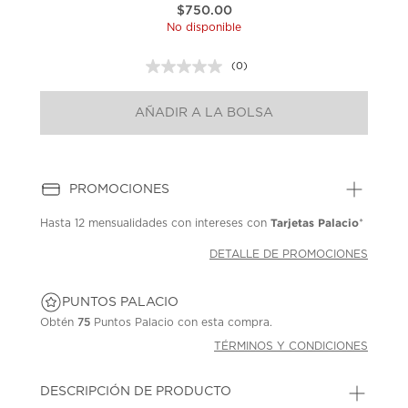
$750.00
No disponible
(0)
Sin
puntuación.
Enlace
AÑADIR A LA BOLSA
en
la
misma
página.
PROMOCIONES
Tarjetas Palacio
Hasta
12 mensualidades
con intereses con
*
DETALLE DE PROMOCIONES
PUNTOS PALACIO
Obtén
75
Puntos Palacio con esta compra.
TÉRMINOS Y CONDICIONES
DESCRIPCIÓN DE PRODUCTO