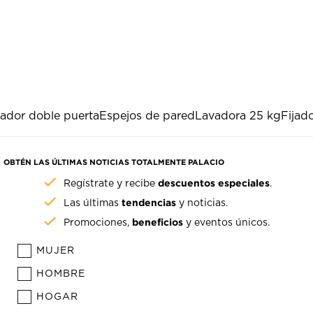
rador doble puerta
Espejos de pared
Lavadora 25 kg
Fijad
OBTÉN LAS ÚLTIMAS NOTICIAS TOTALMENTE PALACIO
descuentos especiales
Regístrate y recibe
.
tendencias
Las últimas
y noticias.
beneficios
Promociones,
y eventos únicos.
MUJER
HOMBRE
HOGAR