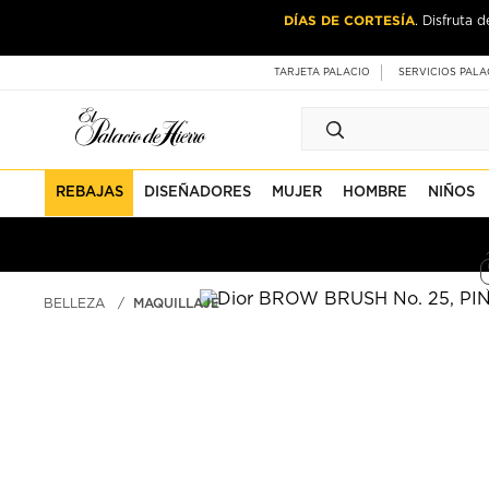
Ir
Ir
DÍAS DE CORTESÍA
. Disfruta 
al
al
contenido
contenido
principal
de
TARJETA PALACIO
SERVICIOS PALA
pie
de
página
REBAJAS
DISEÑADORES
MUJER
HOMBRE
NIÑOS
BELLEZA
MAQUILLAJE