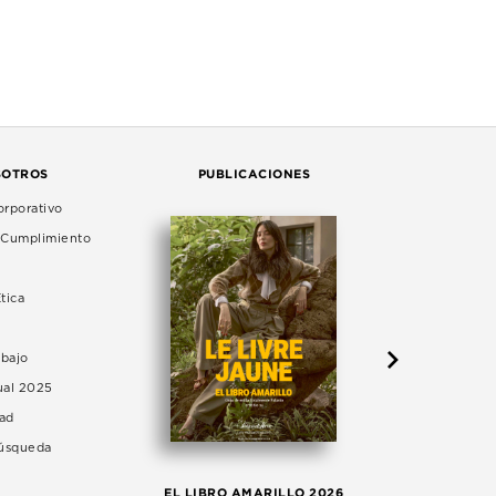
SOTROS
PUBLICACIONES
rporativo
e Cumplimiento
tica
abajo
ual 2025
dad
Búsqueda
LA 
EL LIBRO AMARILLO 2026