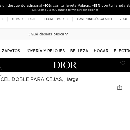
-10%
-15%
de un descuento adicional
con tu Tarjeta Palacio,
con tu Tarjeta S
De Agosto 7 al 9. Consulta términos y condiciones
CIO
MI PALACIO APP
SEGUROS PALACIO
GASTRONOMÍA PALACIO
VIAJES
ZAPATOS
JOYERÍA Y RELOJES
BELLEZA
HOGAR
ELECTR