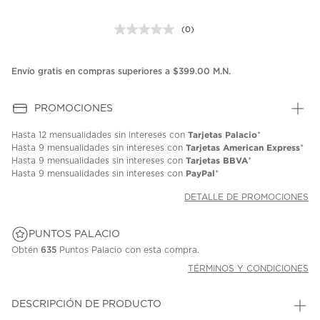
(0)
Sin
puntuación.
Enlace
en
Envío gratis en compras superiores a $399.00 M.N.
la
misma
página.
PROMOCIONES
Tarjetas Palacio
Hasta
12 mensualidades
sin intereses con
*
Tarjetas American Express
Hasta
9 mensualidades
sin intereses con
*
Tarjetas BBVA
Hasta
9 mensualidades
sin intereses con
*
PayPal
Hasta
9 mensualidades
sin intereses con
*
DETALLE DE PROMOCIONES
PUNTOS PALACIO
Obtén
635
Puntos Palacio con esta compra.
TÉRMINOS Y CONDICIONES
DESCRIPCIÓN DE PRODUCTO