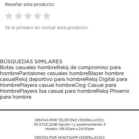
Reseñar este producto
Seleccionar
Seleccionar
Seleccionar
Seleccionar
Seleccionar
Sé el primero en revisar este producto
para
para
para
para
para
calificar
calificar
calificar
calificar
calificar
el
el
el
el
el
artículo
artículo
artículo
artículo
artículo
con
con
con
con
con
1
2
3
4
5
BÚSQUEDAS SIMILARES
estrella
estrellas.
estrellas.
estrellas.
estrellas.
Botas casuales hombre
Reloj de compromiso para
Esta
Esta
Esta
Esta
Esta
hombre
Pantalones casuales hombre
Blazer hombre
acción
acción
acción
acción
acción
casual
Reloj deportivo para hombre
Reloj Digital para
abrirá
abrirá
abrirá
abrirá
abrirá
Hombre
Playera casual hombre
Clog Casual para
el
el
el
el
el
Hombre
Playera lisa casual para hombre
Reloj Phoenix
formulario
formulario
formulario
formulario
formulario
para hombre
de
de
de
de
de
envío.
envío.
envío.
envío.
envío.
VENTAS POR TELÉFONO (555PALACIO):
55.5725.2246
Opción 1 y posteriormente 3
Horario: 08:00am a 24:00pm
VENTAS POR WHATSAPP (555PALACIO):