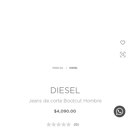
MARCAS
DIESEL
DIESEL
Jeans de corte Bootcut Hombre
$4,090.00
(0)
Sin