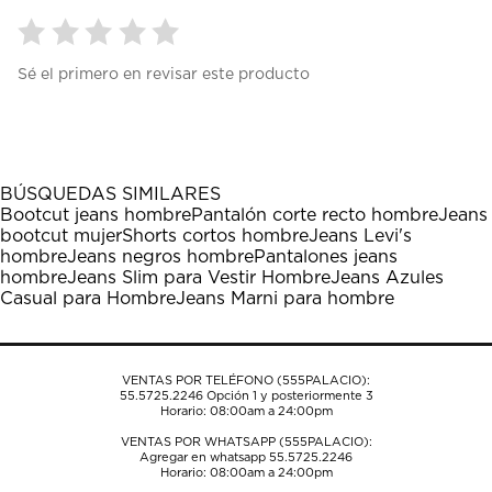
Seleccionar
Seleccionar
Seleccionar
Seleccionar
Seleccionar
Sé el primero en revisar este producto
para
para
para
para
para
calificar
calificar
calificar
calificar
calificar
el
el
el
el
el
artículo
artículo
artículo
artículo
artículo
con
con
con
con
con
1
2
3
4
5
BÚSQUEDAS SIMILARES
estrella
estrellas.
estrellas.
estrellas.
estrellas.
Bootcut jeans hombre
Pantalón corte recto hombre
Jeans
Esta
Esta
Esta
Esta
Esta
bootcut mujer
Shorts cortos hombre
Jeans Levi's
acción
acción
acción
acción
acción
hombre
Jeans negros hombre
Pantalones jeans
abrirá
abrirá
abrirá
abrirá
abrirá
hombre
Jeans Slim para Vestir Hombre
Jeans Azules
el
el
el
el
el
Casual para Hombre
Jeans Marni para hombre
formulario
formulario
formulario
formulario
formulario
de
de
de
de
de
envío.
envío.
envío.
envío.
envío.
VENTAS POR TELÉFONO (555PALACIO):
55.5725.2246
Opción 1 y posteriormente 3
Horario: 08:00am a 24:00pm
VENTAS POR WHATSAPP (555PALACIO):
Agregar en whatsapp 55.5725.2246
Horario: 08:00am a 24:00pm