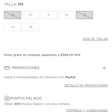
puntuación.
TALLA:
MX
Enlace
en
la
29
30
31
32
33
misma
página.
34
36
GUÍA DE TALLAS
Envío gratis en compras superiores a $399.00 M.N.
PROMOCIONES
PayPal
Hasta
9 mensualidades
sin intereses con
*
DETALLE DE PROMOCIONES
PUNTOS PALACIO
Obtén
409
Puntos Palacio con esta compra.
TÉRMINOS Y CONDICIONES