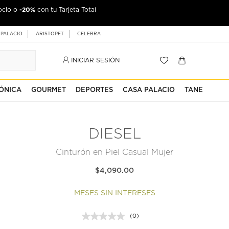
-20%
ocio o
con tu Tarjeta Total
 PALACIO
ARISTOPET
CELEBRA
INICIAR SESIÓN
ÓNICA
GOURMET
DEPORTES
CASA PALACIO
TANE
DIESEL
Cinturón en Piel Casual Mujer
$4,090.00
MESES SIN INTERESES
(0)
Sin
puntuación.