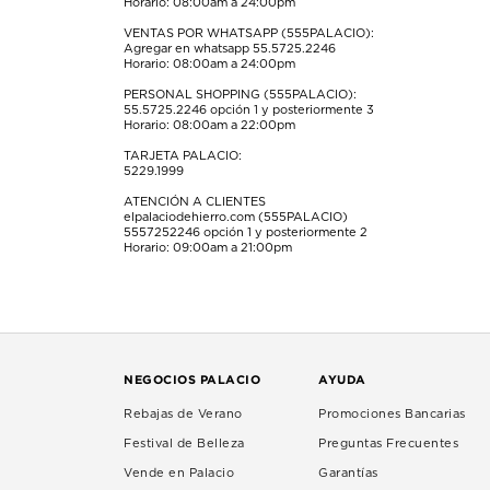
Horario: 08:00am a 24:00pm
envío.
envío.
envío.
envío.
envío.
VENTAS POR WHATSAPP (555PALACIO):
Agregar en whatsapp 55.5725.2246
Horario: 08:00am a 24:00pm
PERSONAL SHOPPING (555PALACIO):
55.5725.2246
opción 1 y posteriormente 3
Horario: 08:00am a 22:00pm
TARJETA PALACIO:
5229.1999
ATENCIÓN A CLIENTES
elpalaciodehierro.com (555PALACIO)
5557252246
opción 1 y posteriormente 2
Horario: 09:00am a 21:00pm
NEGOCIOS PALACIO
AYUDA
Rebajas de Verano
Promociones Bancarias
Festival de Belleza
Preguntas Frecuentes
Vende en Palacio
Garantías