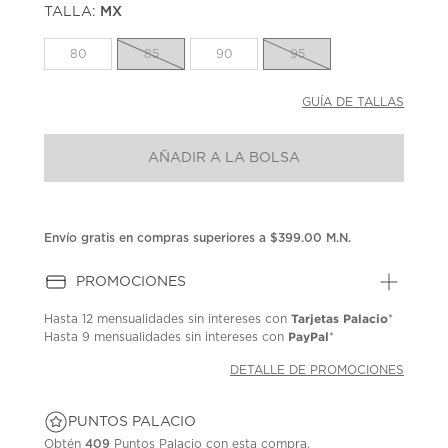
TALLA:
MX
Enlace
en
la
80
85
90
95
misma
página.
GUÍA DE TALLAS
AÑADIR A LA BOLSA
Envío gratis en compras superiores a $399.00 M.N.
PROMOCIONES
Tarjetas Palacio
Hasta
12 mensualidades
sin intereses con
*
PayPal
Hasta
9 mensualidades
sin intereses con
*
DETALLE DE PROMOCIONES
PUNTOS PALACIO
Obtén
409
Puntos Palacio con esta compra.