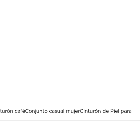
turón café
Conjunto casual mujer
Cinturón de Piel para