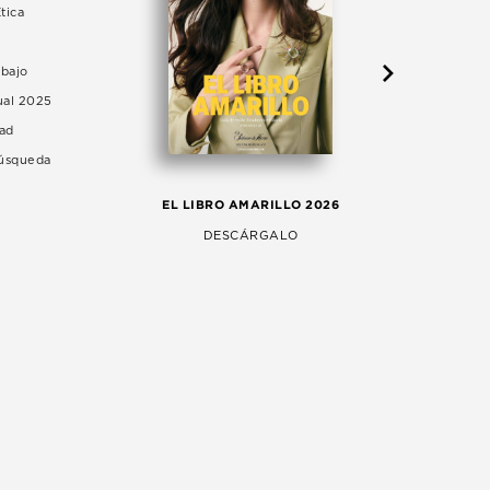
tica
abajo
ual 2025
dad
Búsqueda
LA 
EL LIBRO AMARILLO 2026
AG
DESCÁRGALO