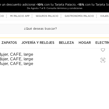
-10%
-15%
de un descuento adicional
con tu Tarjeta Palacio,
con tu Tarjeta S
De Agosto 7 al 9. Consulta términos y condiciones
CIO
MI PALACIO APP
SEGUROS PALACIO
GASTRONOMÍA PALACIO
VIAJES
ZAPATOS
JOYERÍA Y RELOJES
BELLEZA
HOGAR
ELECTR