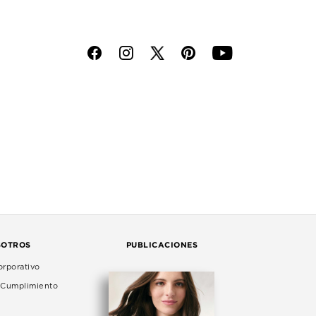
f
i
p
y
SOTROS
PUBLICACIONES
rporativo
e Cumplimiento