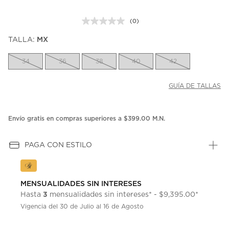
(0)
Sin
puntuación.
TALLA:
MX
Enlace
en
la
34
36
38
40
42
misma
página.
GUÍA DE TALLAS
Envío gratis en compras superiores a $399.00 M.N.
PAGA CON ESTILO
MENSUALIDADES SIN INTERESES
3
Hasta
mensualidades sin intereses* - $9,395.00*
Vigencia del 30 de Julio al 16 de Agosto