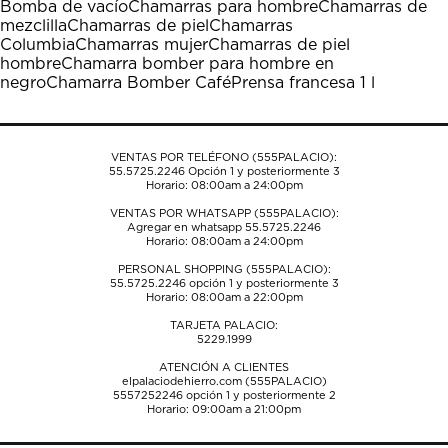
Bomba de vacío
Chamarras para hombre
Chamarras de
Esta
Esta
Esta
Esta
Esta
mezclilla
Chamarras de piel
Chamarras
acción
acción
acción
acción
acción
Columbia
Chamarras mujer
Chamarras de piel
abrirá
abrirá
abrirá
abrirá
abrirá
hombre
Chamarra bomber para hombre en
el
el
el
el
el
negro
Chamarra Bomber Café
Prensa francesa 1 l
formulario
formulario
formulario
formulario
formulario
de
de
de
de
de
envío.
envío.
envío.
envío.
envío.
VENTAS POR TELÉFONO (555PALACIO):
55.5725.2246
Opción 1 y posteriormente 3
Horario: 08:00am a 24:00pm
VENTAS POR WHATSAPP (555PALACIO):
Agregar en whatsapp 55.5725.2246
Horario: 08:00am a 24:00pm
PERSONAL SHOPPING (555PALACIO):
55.5725.2246
opción 1 y posteriormente 3
Horario: 08:00am a 22:00pm
TARJETA PALACIO:
5229.1999
ATENCIÓN A CLIENTES
elpalaciodehierro.com (555PALACIO)
5557252246
opción 1 y posteriormente 2
Horario: 09:00am a 21:00pm