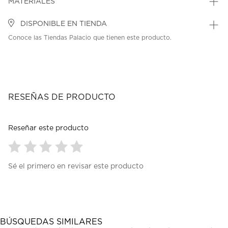
MATERIALES
DISPONIBLE EN TIENDA
Conoce las Tiendas Palacio que tienen este producto.
RESEÑAS DE PRODUCTO
Reseñar este producto
Seleccionar
Seleccionar
Seleccionar
Seleccionar
Seleccionar
Sé el primero en revisar este producto
para
para
para
para
para
calificar
calificar
calificar
calificar
calificar
el
el
el
el
el
artículo
artículo
artículo
artículo
artículo
con
con
con
con
con
1
2
3
4
5
BÚSQUEDAS SIMILARES
estrella
estrellas.
estrellas.
estrellas.
estrellas.