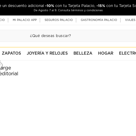
-10%
-15%
de un descuento adicional
con tu Tarjeta Palacio,
con tu Tarjeta S
De Agosto 7 al 9. Consulta términos y condiciones
CIO
MI PALACIO APP
SEGUROS PALACIO
GASTRONOMÍA PALACIO
VIAJES
ZAPATOS
JOYERÍA Y RELOJES
BELLEZA
HOGAR
ELECTR