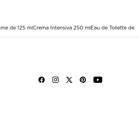
ume de 125 ml
Crema Intensiva 250 ml
Eau de Toilette de
f
i
p
y