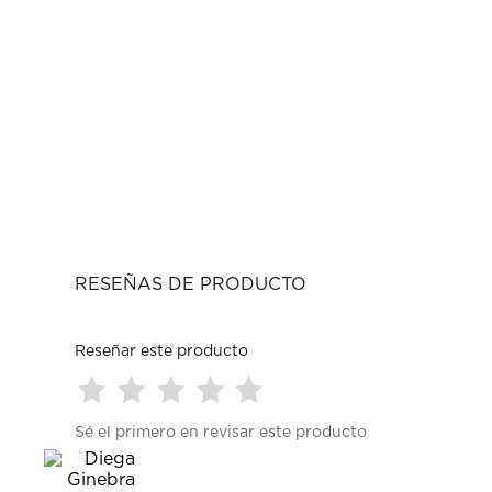
RESEÑAS DE PRODUCTO
Reseñar este producto
Seleccionar
Seleccionar
Seleccionar
Seleccionar
Seleccionar
Sé el primero en revisar este producto
para
para
para
para
para
calificar
calificar
calificar
calificar
calificar
el
el
el
el
el