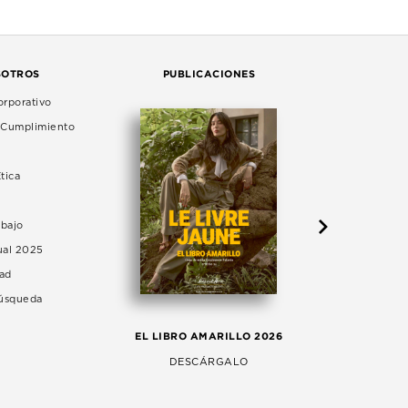
SOTROS
PUBLICACIONES
rporativo
e Cumplimiento
tica
abajo
ual 2025
dad
Búsqueda
LA 
EL LIBRO AMARILLO 2026
AG
DESCÁRGALO