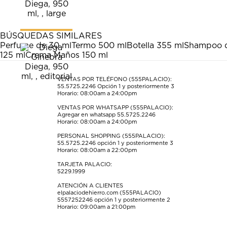
artículo
artículo
artículo
artículo
artículo
con
con
con
con
con
1
2
3
4
5
estrella
estrellas.
estrellas.
estrellas.
estrellas.
BÚSQUEDAS SIMILARES
Esta
Esta
Esta
Esta
Esta
Perfume de 30 ml
Termo 500 ml
Botella 355 ml
Shampoo d
acción
acción
acción
acción
acción
125 ml
Crema Maños 150 ml
abrirá
abrirá
abrirá
abrirá
abrirá
el
el
el
el
el
formulario
formulario
formulario
formulario
formulario
VENTAS POR TELÉFONO (555PALACIO):
55.5725.2246
Opción 1 y posteriormente 3
de
de
de
de
de
Horario: 08:00am a 24:00pm
envío.
envío.
envío.
envío.
envío.
VENTAS POR WHATSAPP (555PALACIO):
Agregar en whatsapp 55.5725.2246
Horario: 08:00am a 24:00pm
PERSONAL SHOPPING (555PALACIO):
55.5725.2246
opción 1 y posteriormente 3
Horario: 08:00am a 22:00pm
TARJETA PALACIO:
5229.1999
ATENCIÓN A CLIENTES
elpalaciodehierro.com (555PALACIO)
5557252246
opción 1 y posteriormente 2
Horario: 09:00am a 21:00pm