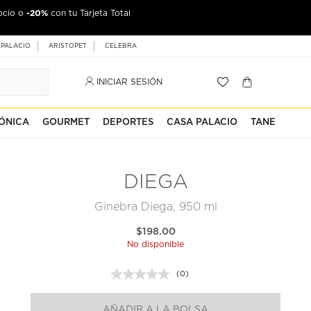
-20%
ocio o
con tu Tarjeta Total
 PALACIO
ARISTOPET
CELEBRA
INICIAR SESIÓN
ÓNICA
GOURMET
DEPORTES
CASA PALACIO
TANE
DIEGA
Ginebra Diega, 950 ml
$198.00
No disponible
(0)
Sin
puntuación.
Enlace
AÑADIR A LA BOLSA