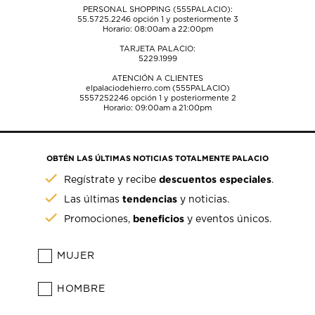
PERSONAL SHOPPING (555PALACIO):
55.5725.2246
opción 1 y posteriormente 3
Horario: 08:00am a 22:00pm
TARJETA PALACIO:
5229.1999
ATENCIÓN A CLIENTES
elpalaciodehierro.com (555PALACIO)
5557252246
opción 1 y posteriormente 2
Horario: 09:00am a 21:00pm
OBTÉN LAS ÚLTIMAS NOTICIAS TOTALMENTE PALACIO
descuentos especiales
Regístrate y recibe
.
tendencias
Las últimas
y noticias.
beneficios
Promociones,
y eventos únicos.
MUJER
HOMBRE