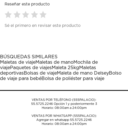
Reseñar este producto
Seleccionar
Seleccionar
Seleccionar
Seleccionar
Seleccionar
Sé el primero en revisar este producto
para
para
para
para
para
calificar
calificar
calificar
calificar
calificar
el
el
el
el
el
artículo
artículo
artículo
artículo
artículo
con
con
con
con
con
1
2
3
4
5
BÚSQUEDAS SIMILARES
estrella
estrellas.
estrellas.
estrellas.
estrellas.
Maletas de viaje
Maletas de mano
Mochila de
Esta
Esta
Esta
Esta
Esta
viaje
Paquetes de viajes
Maleta 25kg
Maletas
acción
acción
acción
acción
acción
deportivas
Bolsas de viaje
Maleta de mano Delsey
Bolso
abrirá
abrirá
abrirá
abrirá
abrirá
de viaje para bebé
Bolsa de poliéster para viaje
el
el
el
el
el
formulario
formulario
formulario
formulario
formulario
de
de
de
de
de
envío.
envío.
envío.
envío.
envío.
VENTAS POR TELÉFONO (555PALACIO):
55.5725.2246
Opción 1 y posteriormente 3
Horario: 08:00am a 24:00pm
VENTAS POR WHATSAPP (555PALACIO):
Agregar en whatsapp 55.5725.2246
Horario: 08:00am a 24:00pm