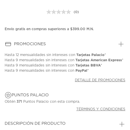
(0)
Sin
puntuación.
Enlace
en
Envío gratis en compras superiores a $399.00 M.N.
la
misma
página.
PROMOCIONES
Tarjetas Palacio
Hasta
12 mensualidades
sin intereses con
*
Tarjetas American Express
Hasta
9 mensualidades
sin intereses con
*
Tarjetas BBVA
Hasta
9 mensualidades
sin intereses con
*
PayPal
Hasta
9 mensualidades
sin intereses con
*
DETALLE DE PROMOCIONES
PUNTOS PALACIO
Obtén
371
Puntos Palacio con esta compra.
TÉRMINOS Y CONDICIONES
DESCRIPCIÓN DE PRODUCTO