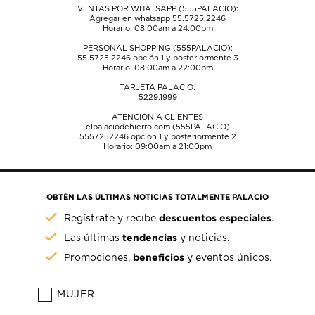
VENTAS POR WHATSAPP (555PALACIO):
Agregar en whatsapp 55.5725.2246
Horario: 08:00am a 24:00pm
PERSONAL SHOPPING (555PALACIO):
55.5725.2246
opción 1 y posteriormente 3
Horario: 08:00am a 22:00pm
TARJETA PALACIO:
5229.1999
ATENCIÓN A CLIENTES
elpalaciodehierro.com (555PALACIO)
5557252246
opción 1 y posteriormente 2
Horario: 09:00am a 21:00pm
OBTÉN LAS ÚLTIMAS NOTICIAS TOTALMENTE PALACIO
descuentos especiales
Regístrate y recibe
.
tendencias
Las últimas
y noticias.
beneficios
Promociones,
y eventos únicos.
MUJER