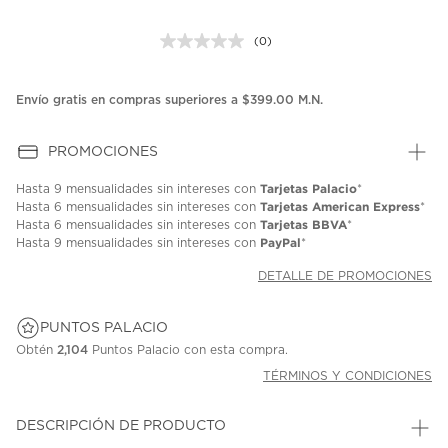
(0)
Sin
puntuación.
Enlace
en
Envío gratis en compras superiores a $399.00 M.N.
la
misma
página.
PROMOCIONES
Tarjetas Palacio
Hasta
9 mensualidades
sin intereses con
*
Tarjetas American Express
Hasta
6 mensualidades
sin intereses con
*
Tarjetas BBVA
Hasta
6 mensualidades
sin intereses con
*
PayPal
Hasta
9 mensualidades
sin intereses con
*
DETALLE DE PROMOCIONES
PUNTOS PALACIO
Obtén
2,104
Puntos Palacio con esta compra.
TÉRMINOS Y CONDICIONES
DESCRIPCIÓN DE PRODUCTO