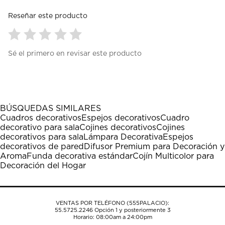
Reseñar este producto
Seleccionar
Seleccionar
Seleccionar
Seleccionar
Seleccionar
Sé el primero en revisar este producto
para
para
para
para
para
calificar
calificar
calificar
calificar
calificar
el
el
el
el
el
artículo
artículo
artículo
artículo
artículo
con
con
con
con
con
1
2
3
4
5
BÚSQUEDAS SIMILARES
estrella
estrellas.
estrellas.
estrellas.
estrellas.
Cuadros decorativos
Espejos decorativos
Cuadro
Esta
Esta
Esta
Esta
Esta
decorativo para sala
Cojines decorativos
Cojines
acción
acción
acción
acción
acción
decorativos para sala
Lámpara Decorativa
Espejos
abrirá
abrirá
abrirá
abrirá
abrirá
decorativos de pared
Difusor Premium para Decoración y
el
el
el
el
el
Aroma
Funda decorativa estándar
Cojín Multicolor para
formulario
formulario
formulario
formulario
formulario
Decoración del Hogar
de
de
de
de
de
envío.
envío.
envío.
envío.
envío.
VENTAS POR TELÉFONO (555PALACIO):
55.5725.2246
Opción 1 y posteriormente 3
Horario: 08:00am a 24:00pm