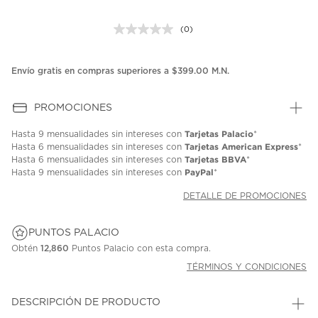
(0)
Sin
puntuación.
Enlace
en
Envío gratis en compras superiores a $399.00 M.N.
la
misma
página.
PROMOCIONES
Tarjetas Palacio
Hasta
9 mensualidades
sin intereses con
*
Tarjetas American Express
Hasta
6 mensualidades
sin intereses con
*
Tarjetas BBVA
Hasta
6 mensualidades
sin intereses con
*
PayPal
Hasta
9 mensualidades
sin intereses con
*
DETALLE DE PROMOCIONES
PUNTOS PALACIO
Obtén
12,860
Puntos Palacio con esta compra.
TÉRMINOS Y CONDICIONES
DESCRIPCIÓN DE PRODUCTO