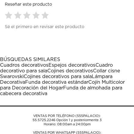
Reseñar este producto
Seleccionar
Seleccionar
Seleccionar
Seleccionar
Seleccionar
Sé el primero en revisar este producto
para
para
para
para
para
calificar
calificar
calificar
calificar
calificar
el
el
el
el
el
artículo
artículo
artículo
artículo
artículo
con
con
con
con
con
1
2
3
4
5
BÚSQUEDAS SIMILARES
estrella
estrellas.
estrellas.
estrellas.
estrellas.
Cuadros decorativos
Espejos decorativos
Cuadro
Esta
Esta
Esta
Esta
Esta
decorativo para sala
Cojines decorativos
Collar cisne
acción
acción
acción
acción
acción
Swarovski
Cojines decorativos para sala
Lámpara
abrirá
abrirá
abrirá
abrirá
abrirá
Decorativa
Funda decorativa estándar
Cojín Multicolor
el
el
el
el
el
para Decoración del Hogar
Funda de almohada para
formulario
formulario
formulario
formulario
formulario
cabecera decorativa
de
de
de
de
de
envío.
envío.
envío.
envío.
envío.
VENTAS POR TELÉFONO (555PALACIO):
55.5725.2246
Opción 1 y posteriormente 3
Horario: 08:00am a 24:00pm
VENTAS POR WHATSAPP (555PALACIO):