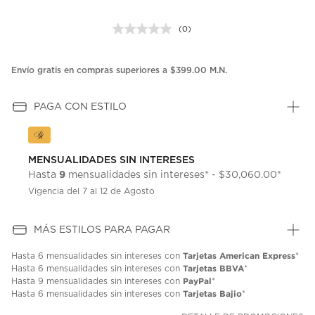
(0)
Sin
puntuación.
Enlace
en
Envío gratis en compras superiores a $399.00 M.N.
la
misma
página.
PAGA CON ESTILO
MENSUALIDADES SIN INTERESES
9
Hasta
mensualidades sin intereses* - $30,060.00*
Vigencia del 7 al 12 de Agosto
MÁS ESTILOS PARA PAGAR
Tarjetas American Express
Hasta
6 mensualidades
sin intereses con
*
Tarjetas BBVA
Hasta
6 mensualidades
sin intereses con
*
PayPal
Hasta
9 mensualidades
sin intereses con
*
Tarjetas Bajio
Hasta
6 mensualidades
sin intereses con
*