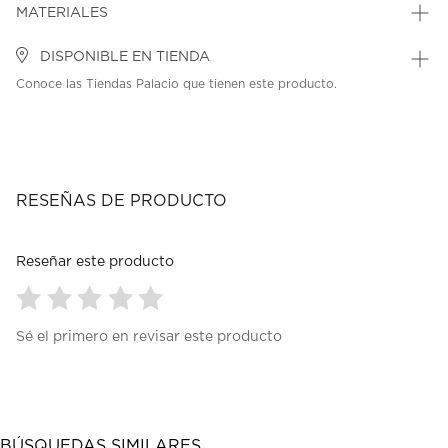
MATERIALES
DISPONIBLE EN TIENDA
Conoce las Tiendas Palacio que tienen este producto.
RESEÑAS DE PRODUCTO
Reseñar este producto
Seleccionar
Seleccionar
Seleccionar
Seleccionar
Seleccionar
Sé el primero en revisar este producto
para
para
para
para
para
calificar
calificar
calificar
calificar
calificar
el
el
el
el
el
artículo
artículo
artículo
artículo
artículo
con
con
con
con
con
1
2
3
4
5
BÚSQUEDAS SIMILARES