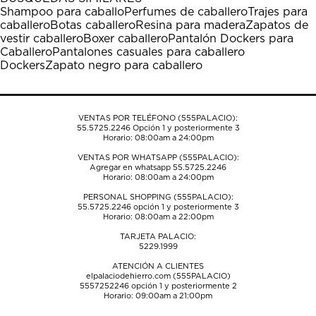
estrella
estrellas.
estrellas.
estrellas.
estrellas.
Shampoo para caballo
Perfumes de caballero
Trajes para
Esta
Esta
Esta
Esta
Esta
caballero
Botas caballero
Resina para madera
Zapatos de
acción
acción
acción
acción
acción
vestir caballero
Boxer caballero
Pantalón Dockers para
abrirá
abrirá
abrirá
abrirá
abrirá
Caballero
Pantalones casuales para caballero
el
el
el
el
el
Dockers
Zapato negro para caballero
formulario
formulario
formulario
formulario
formulario
de
de
de
de
de
envío.
envío.
envío.
envío.
envío.
VENTAS POR TELÉFONO (555PALACIO):
55.5725.2246
Opción 1 y posteriormente 3
Horario: 08:00am a 24:00pm
VENTAS POR WHATSAPP (555PALACIO):
Agregar en whatsapp 55.5725.2246
Horario: 08:00am a 24:00pm
PERSONAL SHOPPING (555PALACIO):
55.5725.2246
opción 1 y posteriormente 3
Horario: 08:00am a 22:00pm
TARJETA PALACIO:
5229.1999
ATENCIÓN A CLIENTES
elpalaciodehierro.com (555PALACIO)
5557252246
opción 1 y posteriormente 2
Horario: 09:00am a 21:00pm