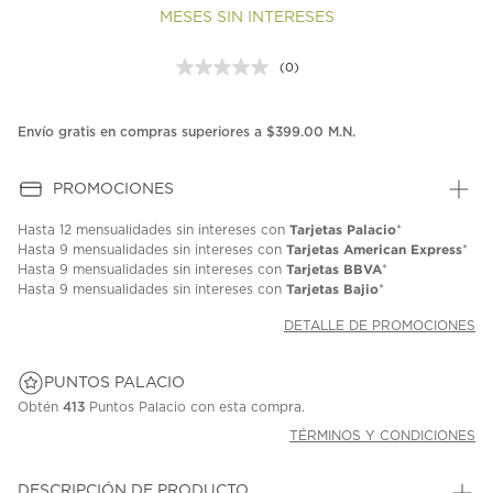
MESES SIN INTERESES
(0)
Sin
puntuación.
Enlace
en
Envío gratis en compras superiores a $399.00 M.N.
la
misma
página.
PROMOCIONES
Tarjetas Palacio
Hasta
12 mensualidades
sin intereses con
*
Tarjetas American Express
Hasta
9 mensualidades
sin intereses con
*
Tarjetas BBVA
Hasta
9 mensualidades
sin intereses con
*
Tarjetas Bajio
Hasta
9 mensualidades
sin intereses con
*
DETALLE DE PROMOCIONES
PUNTOS PALACIO
Obtén
413
Puntos Palacio con esta compra.
TÉRMINOS Y CONDICIONES
DESCRIPCIÓN DE PRODUCTO