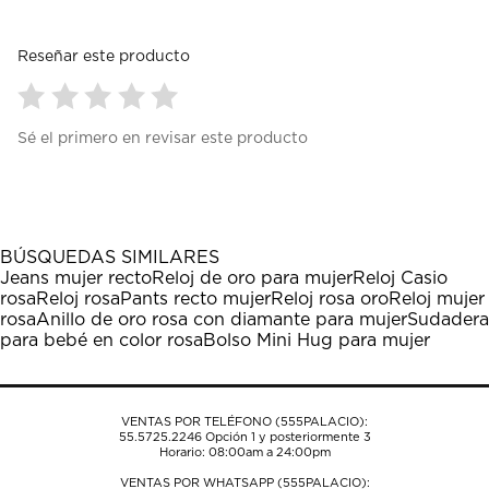
Reseñar este producto
Seleccionar
Seleccionar
Seleccionar
Seleccionar
Seleccionar
Sé el primero en revisar este producto
para
para
para
para
para
calificar
calificar
calificar
calificar
calificar
el
el
el
el
el
artículo
artículo
artículo
artículo
artículo
con
con
con
con
con
1
2
3
4
5
BÚSQUEDAS SIMILARES
estrella
estrellas.
estrellas.
estrellas.
estrellas.
Jeans mujer recto
Reloj de oro para mujer
Reloj Casio
Esta
Esta
Esta
Esta
Esta
rosa
Reloj rosa
Pants recto mujer
Reloj rosa oro
Reloj mujer
acción
acción
acción
acción
acción
rosa
Anillo de oro rosa con diamante para mujer
Sudadera
abrirá
abrirá
abrirá
abrirá
abrirá
para bebé en color rosa
Bolso Mini Hug para mujer
el
el
el
el
el
formulario
formulario
formulario
formulario
formulario
de
de
de
de
de
envío.
envío.
envío.
envío.
envío.
VENTAS POR TELÉFONO (555PALACIO):
55.5725.2246
Opción 1 y posteriormente 3
Horario: 08:00am a 24:00pm
VENTAS POR WHATSAPP (555PALACIO):