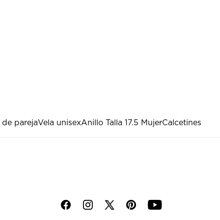
 de pareja
Vela unisex
Anillo Talla 17.5 Mujer
Calcetines
f
i
p
y