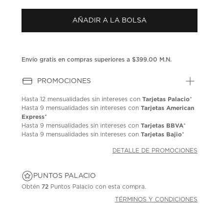
puntuación.
Enlace
AÑADIR A LA BOLSA
en
la
misma
página.
Envío gratis en compras superiores a $399.00 M.N.
PROMOCIONES
Tarjetas Palacio
Hasta
12 mensualidades
sin intereses con
*
Tarjetas American
Hasta
9 mensualidades
sin intereses con
Express
*
Tarjetas BBVA
Hasta
9 mensualidades
sin intereses con
*
Tarjetas Bajio
Hasta
9 mensualidades
sin intereses con
*
DETALLE DE PROMOCIONES
PUNTOS PALACIO
Obtén
72
Puntos Palacio con esta compra.
TÉRMINOS Y CONDICIONES