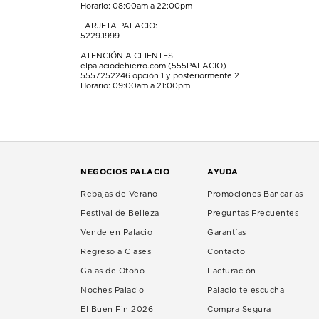
Horario: 08:00am a 22:00pm
TARJETA PALACIO:
5229.1999
ATENCIÓN A CLIENTES
elpalaciodehierro.com (555PALACIO)
5557252246
opción 1 y posteriormente 2
Horario: 09:00am a 21:00pm
NEGOCIOS PALACIO
AYUDA
Rebajas de Verano
Promociones Bancarias
Festival de Belleza
Preguntas Frecuentes
Vende en Palacio
Garantías
Regreso a Clases
Contacto
Galas de Otoño
Facturación
Noches Palacio
Palacio te escucha
El Buen Fin 2026
Compra Segura