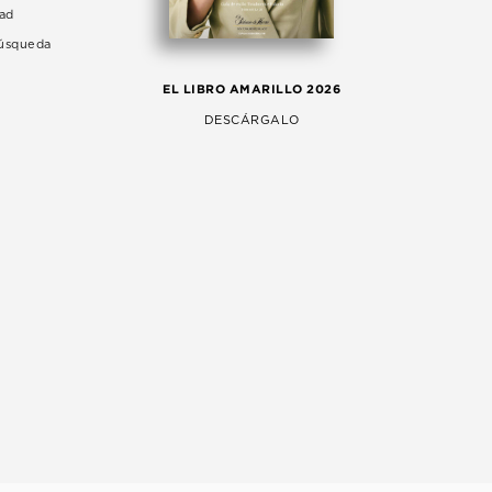
dad
Búsqueda
LA 
EL LIBRO AMARILLO 2026
AG
DESCÁRGALO