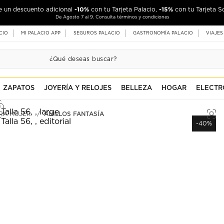
-10%
-15%
de un descuento adicional
con tu Tarjeta Palacio,
con tu Tarjeta S
De Agosto 7 al 9. Consulta términos y condiciones
CIO
MI PALACIO APP
SEGUROS PALACIO
GASTRONOMÍA PALACIO
VIAJES
ZAPATOS
JOYERÍA Y RELOJES
BELLEZA
HOGAR
ELECTR
ARA MUJER
ANILLOS FANTASÍA
-40%