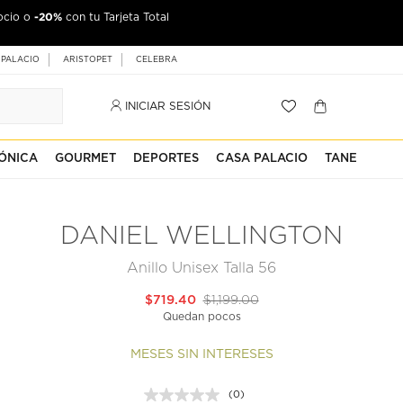
-20%
ocio o
con tu Tarjeta Total
 PALACIO
ARISTOPET
CELEBRA
INICIAR SESIÓN
ÓNICA
GOURMET
DEPORTES
CASA PALACIO
TANE
DANIEL WELLINGTON
Anillo Unisex Talla 56
$719.40
$1,199.00
Quedan pocos
MESES SIN INTERESES
(0)
Sin