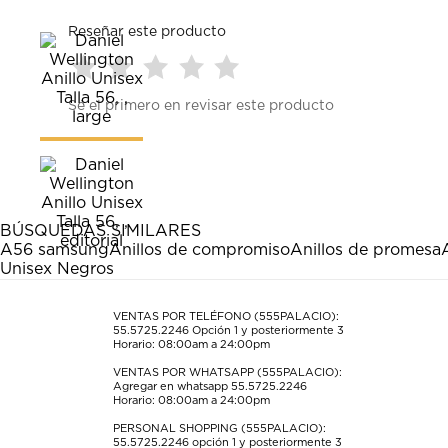
Reseñar este producto
Seleccionar
Seleccionar
Seleccionar
Seleccionar
Seleccionar
Sé el primero en revisar este producto
para
para
para
para
para
calificar
calificar
calificar
calificar
calificar
el
el
el
el
el
artículo
artículo
artículo
artículo
artículo
con
con
con
con
con
1
2
3
4
5
estrella
estrellas.
estrellas.
estrellas.
estrellas.
BÚSQUEDAS SIMILARES
Esta
Esta
Esta
Esta
Esta
A56 samsung
Anillos de compromiso
Anillos de promesa
acción
acción
acción
acción
acción
Unisex Negros
abrirá
abrirá
abrirá
abrirá
abrirá
el
el
el
el
el
formulario
formulario
formulario
formulario
formulario
VENTAS POR TELÉFONO (555PALACIO):
55.5725.2246
Opción 1 y posteriormente 3
de
de
de
de
de
Horario: 08:00am a 24:00pm
envío.
envío.
envío.
envío.
envío.
VENTAS POR WHATSAPP (555PALACIO):
Agregar en whatsapp 55.5725.2246
Horario: 08:00am a 24:00pm
PERSONAL SHOPPING (555PALACIO):
55.5725.2246
opción 1 y posteriormente 3