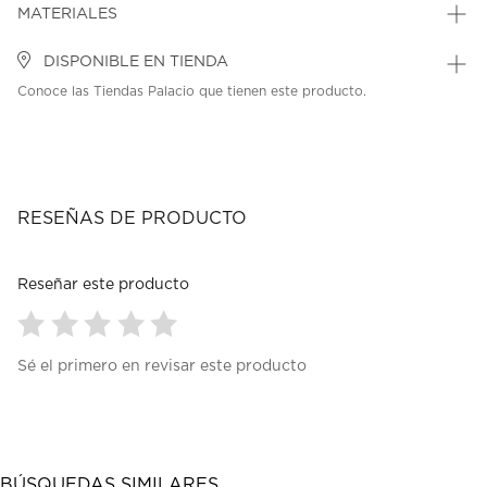
MATERIALES
DISPONIBLE EN TIENDA
Conoce las Tiendas Palacio que tienen este producto.
RESEÑAS DE PRODUCTO
Reseñar este producto
Seleccionar
Seleccionar
Seleccionar
Seleccionar
Seleccionar
Sé el primero en revisar este producto
para
para
para
para
para
calificar
calificar
calificar
calificar
calificar
el
el
el
el
el
artículo
artículo
artículo
artículo
artículo
con
con
con
con
con
1
2
3
4
5
BÚSQUEDAS SIMILARES