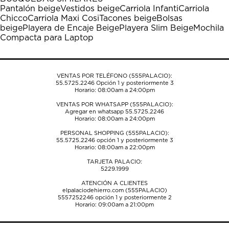
estrella
estrellas.
estrellas.
estrellas.
estrellas.
Pantalón beige
Vestidos beige
Carriola Infanti
Carriola
Esta
Esta
Esta
Esta
Esta
Chicco
Carriola Maxi Cosi
Tacones beige
Bolsas
acción
acción
acción
acción
acción
beige
Playera de Encaje Beige
Playera Slim Beige
Mochila
abrirá
abrirá
abrirá
abrirá
abrirá
Compacta para Laptop
el
el
el
el
el
formulario
formulario
formulario
formulario
formulario
de
de
de
de
de
envío.
envío.
envío.
envío.
envío.
VENTAS POR TELÉFONO (555PALACIO):
55.5725.2246
Opción 1 y posteriormente 3
Horario: 08:00am a 24:00pm
VENTAS POR WHATSAPP (555PALACIO):
Agregar en whatsapp 55.5725.2246
Horario: 08:00am a 24:00pm
PERSONAL SHOPPING (555PALACIO):
55.5725.2246
opción 1 y posteriormente 3
Horario: 08:00am a 22:00pm
TARJETA PALACIO:
5229.1999
ATENCIÓN A CLIENTES
elpalaciodehierro.com (555PALACIO)
5557252246
opción 1 y posteriormente 2
Horario: 09:00am a 21:00pm