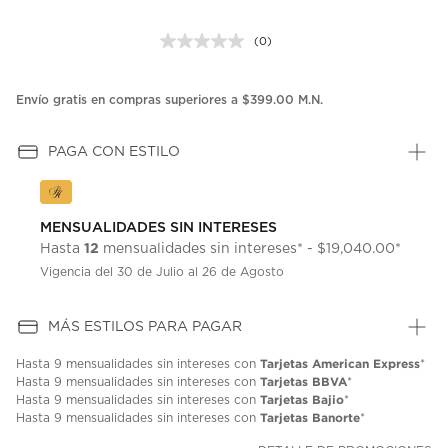
(0)
Sin
puntuación.
Enlace
en
Envío gratis en compras superiores a $399.00 M.N.
la
misma
página.
PAGA CON ESTILO
MENSUALIDADES SIN INTERESES
12
Hasta
mensualidades sin intereses* - $19,040.00*
Vigencia del 30 de Julio al 26 de Agosto
MÁS ESTILOS PARA PAGAR
Tarjetas American Express
Hasta
9 mensualidades
sin intereses con
*
Tarjetas BBVA
Hasta
9 mensualidades
sin intereses con
*
Tarjetas Bajio
Hasta
9 mensualidades
sin intereses con
*
Tarjetas Banorte
Hasta
9 mensualidades
sin intereses con
*