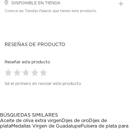
DISPONIBLE EN TIENDA
Conoce las Tiendas Palacio que tienen este producto.
RESEÑAS DE PRODUCTO
Reseñar este producto
Seleccionar
Seleccionar
Seleccionar
Seleccionar
Seleccionar
Sé el primero en revisar este producto
para
para
para
para
para
calificar
calificar
calificar
calificar
calificar
el
el
el
el
el
artículo
artículo
artículo
artículo
artículo
con
con
con
con
con
1
2
3
4
5
BÚSQUEDAS SIMILARES
estrella
estrellas.
estrellas.
estrellas.
estrellas.
Aceite de oliva extra virgen
Dijes de oro
Dijes de
Esta
Esta
Esta
Esta
Esta
plata
Medallas Virgen de Guadalupe
Pulsera de plata para
acción
acción
acción
acción
acción