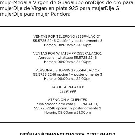
mujer
Medalla Virgen de Guadalupe oro
Dijes de oro para
abrirá
abrirá
abrirá
abrirá
abrirá
mujer
Dije de Virgen en plata 925 para mujer
Dije G
el
el
el
el
el
mujer
Dije para mujer Pandora
formulario
formulario
formulario
formulario
formulario
de
de
de
de
de
envío.
envío.
envío.
envío.
envío.
VENTAS POR TELÉFONO (555PALACIO):
55.5725.2246
Opción 1 y posteriormente 3
Horario: 08:00am a 24:00pm
VENTAS POR WHATSAPP (555PALACIO):
Agregar en whatsapp 55.5725.2246
Horario: 08:00am a 24:00pm
PERSONAL SHOPPING (555PALACIO):
55.5725.2246
opción 1 y posteriormente 3
Horario: 08:00am a 22:00pm
TARJETA PALACIO:
5229.1999
ATENCIÓN A CLIENTES
elpalaciodehierro.com (555PALACIO)
5557252246
opción 1 y posteriormente 2
Horario: 09:00am a 21:00pm
OBTÉN LAS ÚLTIMAS NOTICIAS TOTALMENTE PALACIO