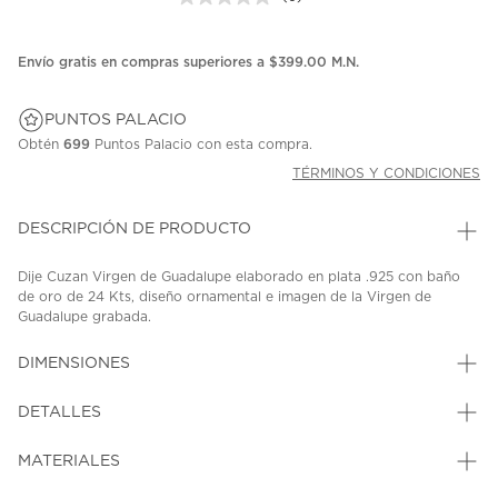
Sin
puntuación.
Enlace
en
Envío gratis en compras superiores a $399.00 M.N.
la
misma
página.
PUNTOS PALACIO
Obtén
699
Puntos Palacio con esta compra.
TÉRMINOS Y CONDICIONES
DESCRIPCIÓN DE PRODUCTO
Dije Cuzan Virgen de Guadalupe elaborado en plata .925 con baño
de oro de 24 Kts, diseño ornamental e imagen de la Virgen de
Guadalupe grabada.
SKU: 37290318
MODEL: MZ0151D1C
DIMENSIONES
DETALLES
MATERIALES