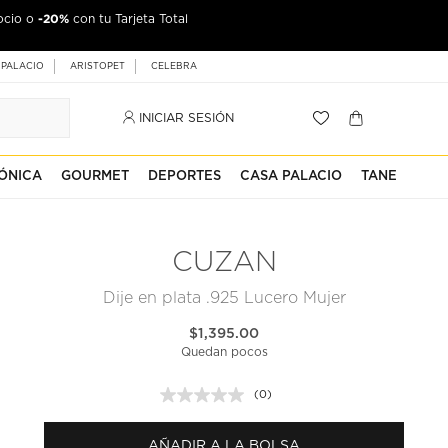
-20%
ocio o
con tu Tarjeta Total
 PALACIO
ARISTOPET
CELEBRA
INICIAR SESIÓN
ÓNICA
GOURMET
DEPORTES
CASA PALACIO
TANE
CUZAN
Dije en plata .925 Lucero Mujer
$1,395.00
Quedan pocos
(0)
Sin
puntuación.
Enlace
AÑADIR A LA BOLSA