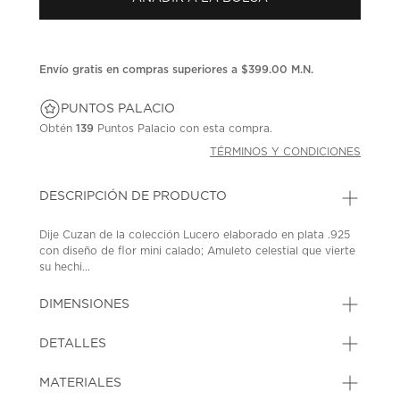
en
la
misma
página.
Envío gratis en compras superiores a $399.00 M.N.
PUNTOS PALACIO
Obtén
139
Puntos Palacio con esta compra.
TÉRMINOS Y CONDICIONES
DESCRIPCIÓN DE PRODUCTO
Dije Cuzan de la colección Lucero elaborado en plata .925
con diseño de flor mini calado; Amuleto celestial que vierte
su hechi...
DIMENSIONES
DETALLES
MATERIALES