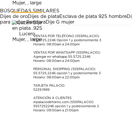
1
2
3
4
5
estrella
estrellas.
estrellas.
estrellas.
estrellas.
BÚSQUEDAS SIMILARES
Esta
Esta
Esta
Esta
Esta
Dijes de oro
Dijes de plata
Esclava de plata 925 hombre
Di
acción
acción
acción
acción
acción
para mujer Pandora
Dije G mujer
abrirá
abrirá
abrirá
abrirá
abrirá
el
el
el
el
el
formulario
formulario
formulario
formulario
formulario
VENTAS POR TELÉFONO (555PALACIO):
55.5725.2246
Opción 1 y posteriormente 3
de
de
de
de
de
Horario: 08:00am a 24:00pm
envío.
envío.
envío.
envío.
envío.
VENTAS POR WHATSAPP (555PALACIO):
Agregar en whatsapp 55.5725.2246
Horario: 08:00am a 24:00pm
PERSONAL SHOPPING (555PALACIO):
55.5725.2246
opción 1 y posteriormente 3
Horario: 08:00am a 22:00pm
TARJETA PALACIO:
5229.1999
ATENCIÓN A CLIENTES
elpalaciodehierro.com (555PALACIO)
5557252246
opción 1 y posteriormente 2
Horario: 09:00am a 21:00pm