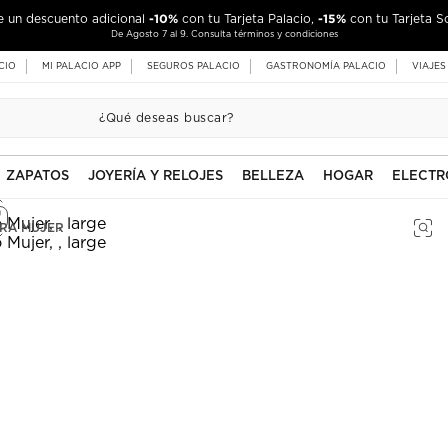
-10%
-15%
de un descuento adicional
con tu Tarjeta Palacio,
con tu Tarjeta S
De Agosto 7 al 9. Consulta términos y condiciones
CIO
MI PALACIO APP
SEGUROS PALACIO
GASTRONOMÍA PALACIO
VIAJES
ZAPATOS
JOYERÍA Y RELOJES
BELLEZA
HOGAR
ELECTR
ARA MUJER