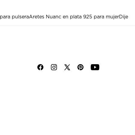
 para pulsera
Aretes Nuanc en plata 925 para mujer
Dije
f
i
p
y