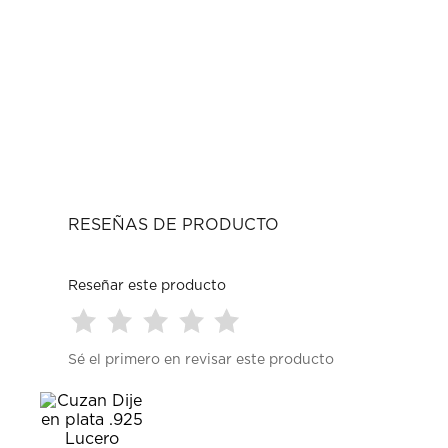
RESEÑAS DE PRODUCTO
Reseñar este producto
Seleccionar
Seleccionar
Seleccionar
Seleccionar
Seleccionar
Sé el primero en revisar este producto
para
para
para
para
para
calificar
calificar
calificar
calificar
calificar
el
el
el
el
el
artículo
artículo
artículo
artículo
artículo
con
con
con
con
con