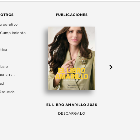
SOTROS
PUBLICACIONES
rporativo
e Cumplimiento
tica
abajo
ual 2025
dad
Búsqueda
LA 
EL LIBRO AMARILLO 2026
AG
DESCÁRGALO