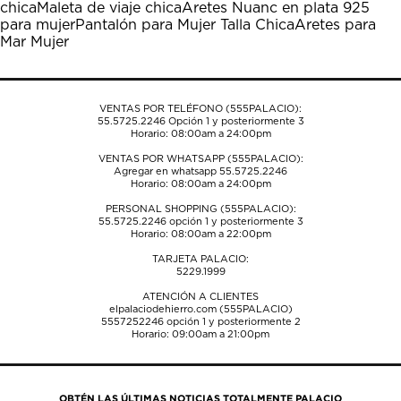
chica
Maleta de viaje chica
Aretes Nuanc en plata 925
abrirá
abrirá
abrirá
abrirá
abrirá
para mujer
Pantalón para Mujer Talla Chica
Aretes para
el
el
el
el
el
Mar Mujer
formulario
formulario
formulario
formulario
formulario
de
de
de
de
de
envío.
envío.
envío.
envío.
envío.
VENTAS POR TELÉFONO (555PALACIO):
55.5725.2246
Opción 1 y posteriormente 3
Horario: 08:00am a 24:00pm
VENTAS POR WHATSAPP (555PALACIO):
Agregar en whatsapp 55.5725.2246
Horario: 08:00am a 24:00pm
PERSONAL SHOPPING (555PALACIO):
55.5725.2246
opción 1 y posteriormente 3
Horario: 08:00am a 22:00pm
TARJETA PALACIO:
5229.1999
ATENCIÓN A CLIENTES
elpalaciodehierro.com (555PALACIO)
5557252246
opción 1 y posteriormente 2
Horario: 09:00am a 21:00pm
OBTÉN LAS ÚLTIMAS NOTICIAS TOTALMENTE PALACIO