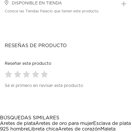
DISPONIBLE EN TIENDA
Conoce las Tiendas Palacio que tienen este producto.
RESEÑAS DE PRODUCTO
Reseñar este producto
Seleccionar
Seleccionar
Seleccionar
Seleccionar
Seleccionar
Sé el primero en revisar este producto
para
para
para
para
para
calificar
calificar
calificar
calificar
calificar
el
el
el
el
el
artículo
artículo
artículo
artículo
artículo
con
con
con
con
con
1
2
3
4
5
BÚSQUEDAS SIMILARES
estrella
estrellas.
estrellas.
estrellas.
estrellas.
Aretes de plata
Aretes de oro para mujer
Esclava de plata
Esta
Esta
Esta
Esta
Esta
925 hombre
Libreta chica
Aretes de corazón
Maleta
acción
acción
acción
acción
acción