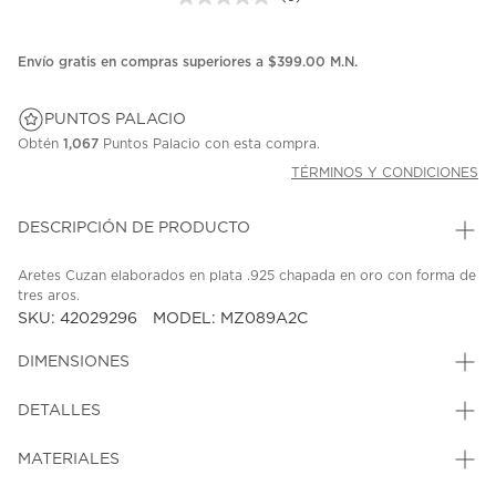
Sin
puntuación.
Enlace
en
Envío gratis en compras superiores a $399.00 M.N.
la
misma
página.
PUNTOS PALACIO
Obtén
1,067
Puntos Palacio con esta compra.
TÉRMINOS Y CONDICIONES
DESCRIPCIÓN DE PRODUCTO
Aretes Cuzan elaborados en plata .925 chapada en oro con forma de
tres aros.
SKU: 42029296
MODEL: MZ089A2C
DIMENSIONES
DETALLES
MATERIALES