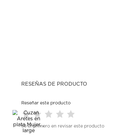
RESEÑAS DE PRODUCTO
Reseñar este producto
Seleccionar
Seleccionar
Seleccionar
Seleccionar
Seleccionar
Sé el primero en revisar este producto
para
para
para
para
para
calificar
calificar
calificar
calificar
calificar
el
el
el
el
el