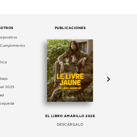
SOTROS
PUBLICACIONES
rporativo
e Cumplimiento
tica
abajo
ual 2025
dad
Búsqueda
LA 
EL LIBRO AMARILLO 2026
AG
DESCÁRGALO