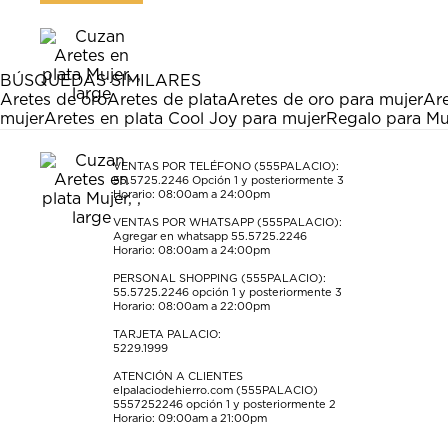
artículo
artículo
artículo
artículo
artículo
con
con
con
con
con
1
2
3
4
5
estrella
estrellas.
estrellas.
estrellas.
estrellas.
BÚSQUEDAS SIMILARES
Esta
Esta
Esta
Esta
Esta
Aretes de oro
Aretes de plata
Aretes de oro para mujer
Ar
acción
acción
acción
acción
acción
mujer
Aretes en plata Cool Joy para mujer
Regalo para Mu
abrirá
abrirá
abrirá
abrirá
abrirá
el
el
el
el
el
formulario
formulario
formulario
formulario
formulario
VENTAS POR TELÉFONO (555PALACIO):
55.5725.2246
Opción 1 y posteriormente 3
de
de
de
de
de
Horario: 08:00am a 24:00pm
envío.
envío.
envío.
envío.
envío.
VENTAS POR WHATSAPP (555PALACIO):
Agregar en whatsapp 55.5725.2246
Horario: 08:00am a 24:00pm
PERSONAL SHOPPING (555PALACIO):
55.5725.2246
opción 1 y posteriormente 3
Horario: 08:00am a 22:00pm
TARJETA PALACIO:
5229.1999
ATENCIÓN A CLIENTES
elpalaciodehierro.com (555PALACIO)
5557252246
opción 1 y posteriormente 2
Horario: 09:00am a 21:00pm