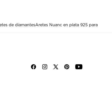
etes de diamantes
Aretes Nuanc en plata 925 para
f
i
p
y