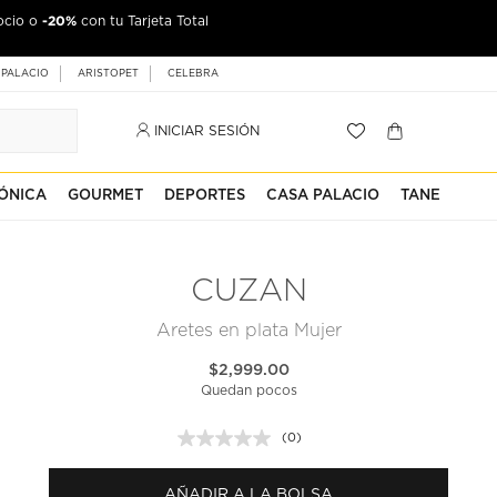
-20%
ocio o
jeta Palacio
con tu Tarjeta Total
 PALACIO
ARISTOPET
CELEBRA
INICIAR SESIÓN
ÓNICA
GOURMET
DEPORTES
CASA PALACIO
TANE
CUZAN
Aretes en plata Mujer
$2,999.00
Quedan pocos
(0)
Sin
puntuación.
Enlace
AÑADIR A LA BOLSA