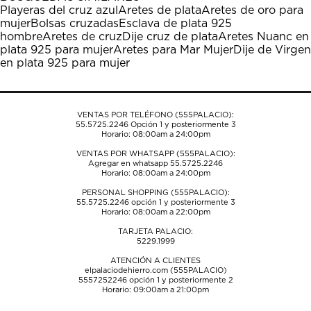
estrella
estrellas.
estrellas.
estrellas.
estrellas.
Playeras del cruz azul
Aretes de plata
Aretes de oro para
Esta
Esta
Esta
Esta
Esta
mujer
Bolsas cruzadas
Esclava de plata 925
acción
acción
acción
acción
acción
hombre
Aretes de cruz
Dije cruz de plata
Aretes Nuanc en
abrirá
abrirá
abrirá
abrirá
abrirá
plata 925 para mujer
Aretes para Mar Mujer
Dije de Virgen
el
el
el
el
el
en plata 925 para mujer
formulario
formulario
formulario
formulario
formulario
de
de
de
de
de
envío.
envío.
envío.
envío.
envío.
VENTAS POR TELÉFONO (555PALACIO):
55.5725.2246
Opción 1 y posteriormente 3
Horario: 08:00am a 24:00pm
VENTAS POR WHATSAPP (555PALACIO):
Agregar en whatsapp 55.5725.2246
Horario: 08:00am a 24:00pm
PERSONAL SHOPPING (555PALACIO):
55.5725.2246
opción 1 y posteriormente 3
Horario: 08:00am a 22:00pm
TARJETA PALACIO:
5229.1999
ATENCIÓN A CLIENTES
elpalaciodehierro.com (555PALACIO)
5557252246
opción 1 y posteriormente 2
Horario: 09:00am a 21:00pm