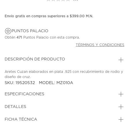
Sin
puntuación.
Enlace
en
Envío gratis en compras superiores a $399.00 M.N.
la
misma
página.
PUNTOS PALACIO
Obtén
471
Puntos Palacio con esta compra.
TÉRMINOS Y CONDICIONES
DESCRIPCIÓN DE PRODUCTO
Aretes Cuzan elaborados en plata .925 con recubrimiento de rodio y
diseño de cruz.
SKU: 19520532
MODEL: MZ010A
ESPECIFICACIONES
DETALLES
FICHA TÉCNICA