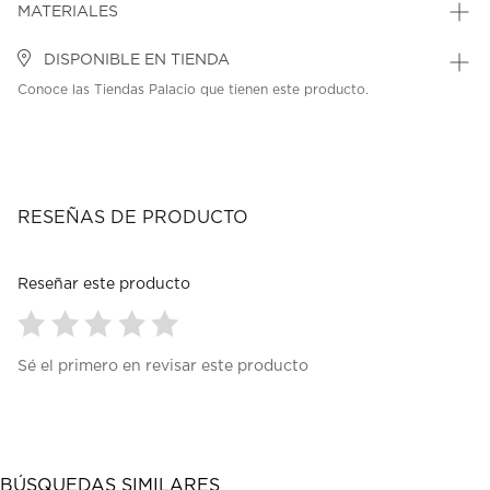
MATERIALES
DISPONIBLE EN TIENDA
Conoce las Tiendas Palacio que tienen este producto.
RESEÑAS DE PRODUCTO
Reseñar este producto
Seleccionar
Seleccionar
Seleccionar
Seleccionar
Seleccionar
Sé el primero en revisar este producto
para
para
para
para
para
calificar
calificar
calificar
calificar
calificar
el
el
el
el
el
artículo
artículo
artículo
artículo
artículo
con
con
con
con
con
1
2
3
4
5
BÚSQUEDAS SIMILARES