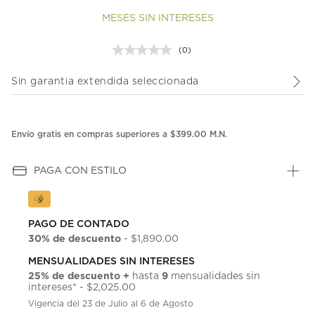
MESES SIN INTERESES
(0)
Sin
puntuación.
Enlace
Sin garantia extendida seleccionada
en
la
misma
página.
Envío gratis en compras superiores a $399.00 M.N.
PAGA CON ESTILO
PAGO DE CONTADO
30% de descuento
- $1,890.00
MENSUALIDADES SIN INTERESES
25% de descuento +
9
hasta
mensualidades sin
intereses* - $2,025.00
Vigencia del 23 de Julio al 6 de Agosto