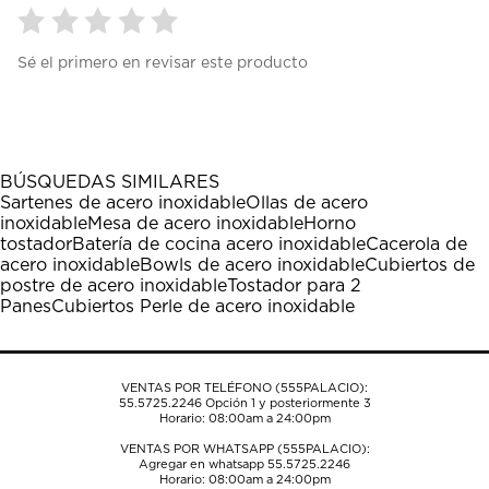
Seleccionar
Seleccionar
Seleccionar
Seleccionar
Seleccionar
Sé el primero en revisar este producto
para
para
para
para
para
calificar
calificar
calificar
calificar
calificar
el
el
el
el
el
artículo
artículo
artículo
artículo
artículo
con
con
con
con
con
1
2
3
4
5
BÚSQUEDAS SIMILARES
estrella
estrellas.
estrellas.
estrellas.
estrellas.
Sartenes de acero inoxidable
Ollas de acero
Esta
Esta
Esta
Esta
Esta
inoxidable
Mesa de acero inoxidable
Horno
acción
acción
acción
acción
acción
tostador
Batería de cocina acero inoxidable
Cacerola de
abrirá
abrirá
abrirá
abrirá
abrirá
acero inoxidable
Bowls de acero inoxidable
Cubiertos de
el
el
el
el
el
postre de acero inoxidable
Tostador para 2
formulario
formulario
formulario
formulario
formulario
Panes
Cubiertos Perle de acero inoxidable
de
de
de
de
de
envío.
envío.
envío.
envío.
envío.
VENTAS POR TELÉFONO (555PALACIO):
55.5725.2246
Opción 1 y posteriormente 3
Horario: 08:00am a 24:00pm
VENTAS POR WHATSAPP (555PALACIO):
Agregar en whatsapp 55.5725.2246
Horario: 08:00am a 24:00pm