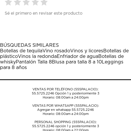
Seleccionar
Seleccionar
Seleccionar
Seleccionar
Seleccionar
Sé el primero en revisar este producto
para
para
para
para
para
calificar
calificar
calificar
calificar
calificar
el
el
el
el
el
artículo
artículo
artículo
artículo
artículo
con
con
con
con
con
1
2
3
4
5
BÚSQUEDAS SIMILARES
estrella
estrellas.
estrellas.
estrellas.
estrellas.
Botellas de tequila
Vino rosado
Vinos y licores
Botellas de
Esta
Esta
Esta
Esta
Esta
plástico
Vinos la redonda
Enfriador de agua
Botellas de
acción
acción
acción
acción
acción
whisky
Pantalón Talla 8
Blusa para talla 8 a 10
Leggings
abrirá
abrirá
abrirá
abrirá
abrirá
para 8 años
el
el
el
el
el
formulario
formulario
formulario
formulario
formulario
de
de
de
de
de
envío.
envío.
envío.
envío.
envío.
VENTAS POR TELÉFONO (555PALACIO):
55.5725.2246
Opción 1 y posteriormente 3
Horario: 08:00am a 24:00pm
VENTAS POR WHATSAPP (555PALACIO):
Agregar en whatsapp 55.5725.2246
Horario: 08:00am a 24:00pm
PERSONAL SHOPPING (555PALACIO):
55.5725.2246
opción 1 y posteriormente 3
Horario: 08:00am a 22:00pm