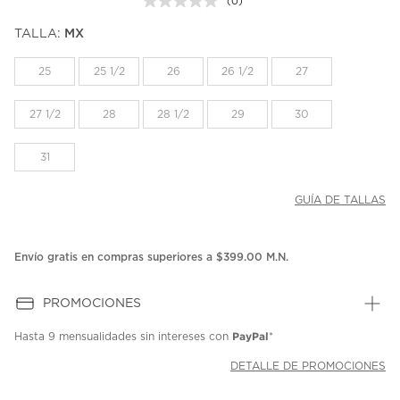
(0)
Sin
puntuación.
TALLA:
MX
Enlace
en
la
25
25 1/2
26
26 1/2
27
misma
página.
27 1/2
28
28 1/2
29
30
31
GUÍA DE TALLAS
Envío gratis en compras superiores a $399.00 M.N.
PROMOCIONES
PayPal
Hasta
9 mensualidades
sin intereses con
*
DETALLE DE PROMOCIONES