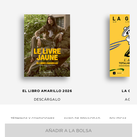
EL LIBRO AMARILLO 2026
LA GAC
DESCÁRGALO
AGOS
TÉRMINOS Y CONDICIONES
AVISO DE PRIVACIDAD
POLITICAS
AÑADIR A LA BOLSA