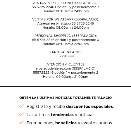
VENTAS POR TELÉFONO (555PALACIO):
55.5725.2246
Opción 1 y posteriormente 3
Horario: 08:00am a 24:00pm
VENTAS POR WHATSAPP (555PALACIO):
Agregar en whatsapp 55.5725.2246
Horario: 08:00am a 24:00pm
PERSONAL SHOPPING (555PALACIO):
55.5725.2246
opción 1 y posteriormente 3
Horario: 08:00am a 22:00pm
TARJETA PALACIO:
5229.1999
ATENCIÓN A CLIENTES
elpalaciodehierro.com (555PALACIO)
5557252246
opción 1 y posteriormente 2
Horario: 09:00am a 21:00pm
OBTÉN LAS ÚLTIMAS NOTICIAS TOTALMENTE PALACIO
descuentos especiales
Regístrate y recibe
.
tendencias
Las últimas
y noticias.
beneficios
Promociones,
y eventos únicos.