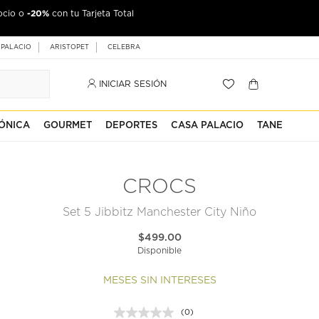
-20%
ocio o
con tu Tarjeta Total
 PALACIO
ARISTOPET
CELEBRA
INICIAR SESIÓN
ÓNICA
GOURMET
DEPORTES
CASA PALACIO
TANE
CROCS
Set 5 Jibbitz Manchester City Niño
$499.00
Disponible
MESES SIN INTERESES
(0)
Sin