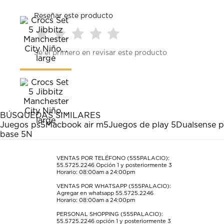
Reseñar este producto
Seleccionar
Seleccionar
Seleccionar
Seleccionar
Seleccionar
Sé el primero en revisar este producto
para
para
para
para
para
calificar
calificar
calificar
calificar
calificar
el
el
el
el
el
artículo
artículo
artículo
artículo
artículo
con
con
con
con
con
1
2
3
4
5
estrella
estrellas.
estrellas.
estrellas.
estrellas.
BÚSQUEDAS SIMILARES
Esta
Esta
Esta
Esta
Esta
Juegos ps5
Macbook air m5
Juegos de play 5
Dualsense 
acción
acción
acción
acción
acción
base 5N
abrirá
abrirá
abrirá
abrirá
abrirá
el
el
el
el
el
formulario
formulario
formulario
formulario
formulario
VENTAS POR TELÉFONO (555PALACIO):
55.5725.2246
Opción 1 y posteriormente 3
de
de
de
de
de
Horario: 08:00am a 24:00pm
envío.
envío.
envío.
envío.
envío.
VENTAS POR WHATSAPP (555PALACIO):
Agregar en whatsapp 55.5725.2246
Horario: 08:00am a 24:00pm
PERSONAL SHOPPING (555PALACIO):
55.5725.2246
opción 1 y posteriormente 3