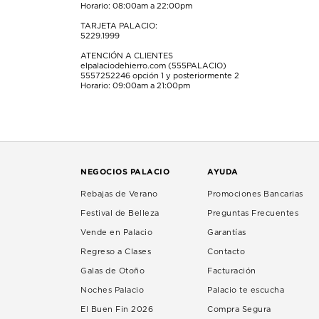
Horario: 08:00am a 22:00pm
TARJETA PALACIO:
5229.1999
ATENCIÓN A CLIENTES
elpalaciodehierro.com (555PALACIO)
5557252246
opción 1 y posteriormente 2
Horario: 09:00am a 21:00pm
NEGOCIOS PALACIO
AYUDA
Rebajas de Verano
Promociones Bancarias
Festival de Belleza
Preguntas Frecuentes
Vende en Palacio
Garantías
Regreso a Clases
Contacto
Galas de Otoño
Facturación
Noches Palacio
Palacio te escucha
El Buen Fin 2026
Compra Segura