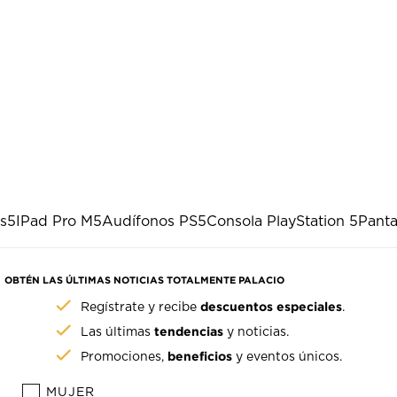
ps5
IPad Pro M5
Audífonos PS5
Consola PlayStation 5
Panta
OBTÉN LAS ÚLTIMAS NOTICIAS TOTALMENTE PALACIO
descuentos especiales
Regístrate y recibe
.
tendencias
Las últimas
y noticias.
beneficios
Promociones,
y eventos únicos.
MUJER