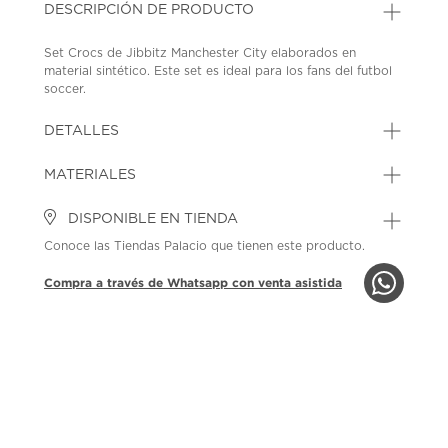
DESCRIPCIÓN DE PRODUCTO
Set Crocs de Jibbitz Manchester City elaborados en
material sintético. Este set es ideal para los fans del futbol
soccer.
SKU: 45354828
MODEL: 10012074
DETALLES
MATERIALES
DISPONIBLE EN TIENDA
Conoce las Tiendas Palacio que tienen este producto.
Compra a través de Whatsapp con venta asistida