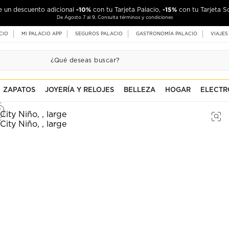
-10%
-15%
de un descuento adicional
con tu Tarjeta Palacio,
con tu Tarjeta S
De Agosto 7 al 9. Consulta términos y condiciones
CIO
MI PALACIO APP
SEGUROS PALACIO
GASTRONOMÍA PALACIO
VIAJES
ZAPATOS
JOYERÍA Y RELOJES
BELLEZA
HOGAR
ELECTR