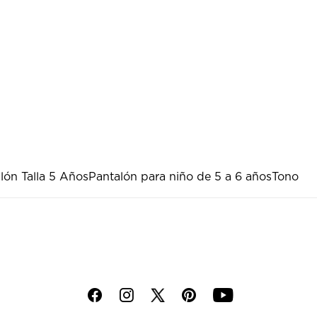
lón Talla 5 Años
Pantalón para niño de 5 a 6 años
Tono
f
i
p
y