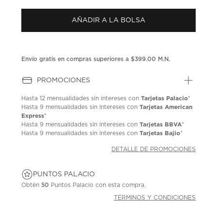
puntuación.
Enlace
AÑADIR A LA BOLSA
en
la
misma
página.
Envío gratis en compras superiores a $399.00 M.N.
PROMOCIONES
Tarjetas Palacio
Hasta
12 mensualidades
sin intereses con
*
Tarjetas American
Hasta
9 mensualidades
sin intereses con
Express
*
Tarjetas BBVA
Hasta
9 mensualidades
sin intereses con
*
Tarjetas Bajio
Hasta
9 mensualidades
sin intereses con
*
DETALLE DE PROMOCIONES
PUNTOS PALACIO
Obtén
50
Puntos Palacio con esta compra.
TÉRMINOS Y CONDICIONES