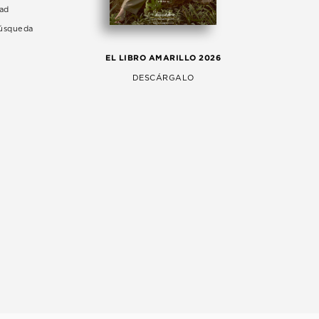
dad
Búsqueda
LA 
EL LIBRO AMARILLO 2026
AG
DESCÁRGALO