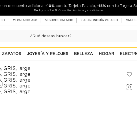
-10%
-15%
de un descuento adicional
con tu Tarjeta Palacio,
con tu Tarjeta S
De Agosto 7 al 9. Consulta términos y condiciones
CIO
MI PALACIO APP
SEGUROS PALACIO
GASTRONOMÍA PALACIO
VIAJES
ZAPATOS
JOYERÍA Y RELOJES
BELLEZA
HOGAR
ELECTR