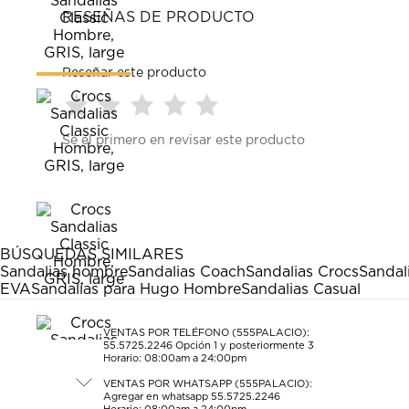
RESEÑAS DE PRODUCTO
Reseñar este producto
Seleccionar
Seleccionar
Seleccionar
Seleccionar
Seleccionar
Sé el primero en revisar este producto
para
para
para
para
para
calificar
calificar
calificar
calificar
calificar
el
el
el
el
el
artículo
artículo
artículo
artículo
artículo
con
con
con
con
con
1
2
3
4
5
estrella
estrellas.
estrellas.
estrellas.
estrellas.
BÚSQUEDAS SIMILARES
Esta
Esta
Esta
Esta
Esta
Sandalias hombre
Sandalias Coach
Sandalias Crocs
Sandal
acción
acción
acción
acción
acción
EVA
Sandalias para Hugo Hombre
Sandalias Casual
abrirá
abrirá
abrirá
abrirá
abrirá
el
el
el
el
el
formulario
formulario
formulario
formulario
formulario
VENTAS POR TELÉFONO (555PALACIO):
55.5725.2246
Opción 1 y posteriormente 3
de
de
de
de
de
Horario: 08:00am a 24:00pm
envío.
envío.
envío.
envío.
envío.
VENTAS POR WHATSAPP (555PALACIO):
Agregar en whatsapp 55.5725.2246