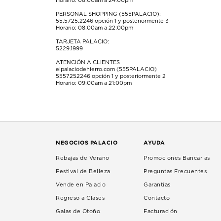
Horario: 08:00am a 24:00pm
PERSONAL SHOPPING (555PALACIO):
55.5725.2246
opción 1 y posteriormente 3
Horario: 08:00am a 22:00pm
TARJETA PALACIO:
5229.1999
ATENCIÓN A CLIENTES
elpalaciodehierro.com (555PALACIO)
5557252246
opción 1 y posteriormente 2
Horario: 09:00am a 21:00pm
NEGOCIOS PALACIO
AYUDA
Rebajas de Verano
Promociones Bancarias
Festival de Belleza
Preguntas Frecuentes
Vende en Palacio
Garantías
Regreso a Clases
Contacto
Galas de Otoño
Facturación