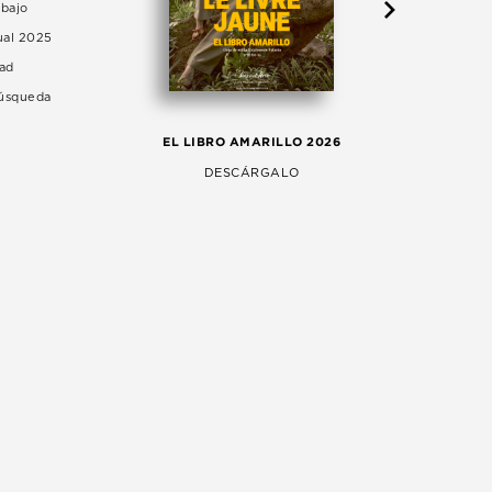
abajo
ual 2025
dad
Búsqueda
LA 
EL LIBRO AMARILLO 2026
AG
DESCÁRGALO