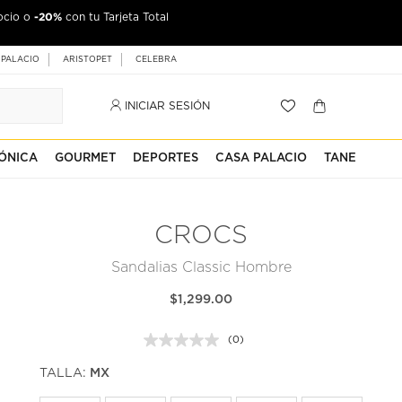
-20%
ocio o
con tu Tarjeta Total
 PALACIO
ARISTOPET
CELEBRA
INICIAR SESIÓN
ÓNICA
GOURMET
DEPORTES
CASA PALACIO
TANE
CROCS
Sandalias Classic Hombre
$1,299.00
(0)
Sin
puntuación.
TALLA:
MX
Enlace
en