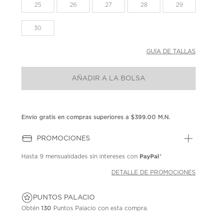
la
25
26
27
28
29
misma
página.
30
GUÍA DE TALLAS
AÑADIR A LA BOLSA
Envío gratis en compras superiores a $399.00 M.N.
PROMOCIONES
PayPal
Hasta
9 mensualidades
sin intereses con
*
DETALLE DE PROMOCIONES
PUNTOS PALACIO
Obtén
130
Puntos Palacio con esta compra.