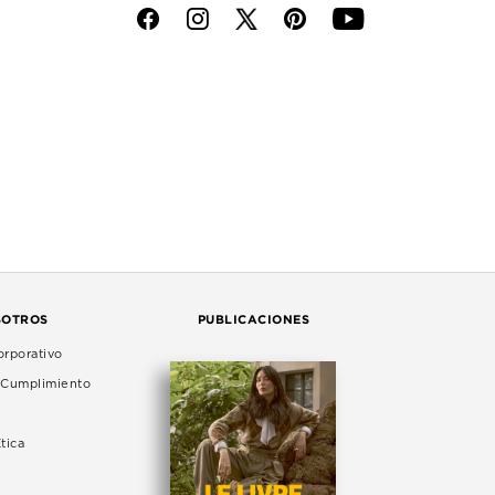
f
i
p
y
SOTROS
PUBLICACIONES
rporativo
e Cumplimiento
tica