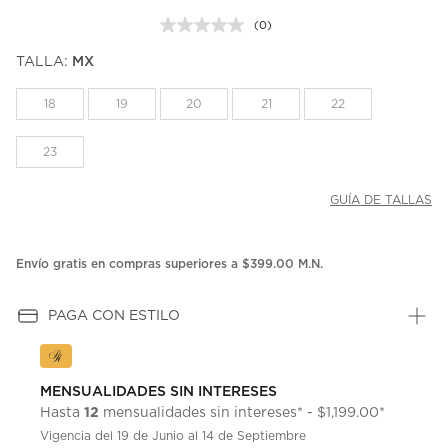
(0)
Sin
puntuación.
TALLA:
MX
Enlace
en
la
18
19
20
21
22
misma
página.
23
GUÍA DE TALLAS
Envío gratis en compras superiores a $399.00 M.N.
PAGA CON ESTILO
MENSUALIDADES SIN INTERESES
12
Hasta
mensualidades sin intereses* - $1,199.00*
Vigencia del 19 de Junio al 14 de Septiembre