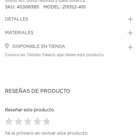
diseño liso, punta redonda y suela sintética.
SKU: 45368385
MODEL: 211052-410
DETALLES
MATERIALES
DISPONIBLE EN TIENDA
Conoce las Tiendas Palacio que tienen este producto.
RESEÑAS DE PRODUCTO
Reseñar este producto
Seleccionar
Seleccionar
Seleccionar
Seleccionar
Seleccionar
Sé el primero en revisar este producto
para
para
para
para
para