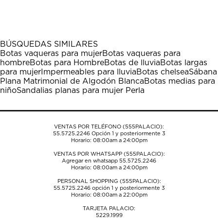
calificar
calificar
calificar
calificar
calificar
el
el
el
el
el
artículo
artículo
artículo
artículo
artículo
con
con
con
con
con
1
2
3
4
5
BÚSQUEDAS SIMILARES
estrella
estrellas.
estrellas.
estrellas.
estrellas.
Botas vaqueras para mujer
Botas vaqueras para
Esta
Esta
Esta
Esta
Esta
hombre
Botas para Hombre
Botas de lluvia
Botas largas
acción
acción
acción
acción
acción
para mujer
Impermeables para lluvia
Botas chelsea
Sábana
abrirá
abrirá
abrirá
abrirá
abrirá
Plana Matrimonial de Algodón Blanca
Botas medias para
el
el
el
el
el
niño
Sandalias planas para mujer Perla
formulario
formulario
formulario
formulario
formulario
de
de
de
de
de
envío.
envío.
envío.
envío.
envío.
VENTAS POR TELÉFONO (555PALACIO):
55.5725.2246
Opción 1 y posteriormente 3
Horario: 08:00am a 24:00pm
VENTAS POR WHATSAPP (555PALACIO):
Agregar en whatsapp 55.5725.2246
Horario: 08:00am a 24:00pm
PERSONAL SHOPPING (555PALACIO):
55.5725.2246
opción 1 y posteriormente 3
Horario: 08:00am a 22:00pm
TARJETA PALACIO:
5229.1999