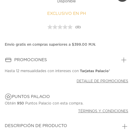
Disponible
EXCLUSIVO EN PH
(0)
Sin
puntuación.
Enlace
en
Envío gratis en compras superiores a $399.00 M.N.
la
misma
página.
PROMOCIONES
Tarjetas Palacio
Hasta
12 mensualidades
con intereses con
*
DETALLE DE PROMOCIONES
PUNTOS PALACIO
Obtén
950
Puntos Palacio con esta compra.
TÉRMINOS Y CONDICIONES
DESCRIPCIÓN DE PRODUCTO