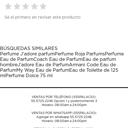
Seleccionar
Seleccionar
Seleccionar
Seleccionar
Seleccionar
Sé el primero en revisar este producto
para
para
para
para
para
calificar
calificar
calificar
calificar
calificar
el
el
el
el
el
artículo
artículo
artículo
artículo
artículo
con
con
con
con
con
1
2
3
4
5
BÚSQUEDAS SIMILARES
estrella
estrellas.
estrellas.
estrellas.
estrellas.
Perfume J'adore parfum
Perfume Roja Parfums
Perfume
Esta
Esta
Esta
Esta
Esta
Eau de Parfum
Coach Eau de Parfum
Eau de parfum
acción
acción
acción
acción
acción
hombre
J'adore Eau de Parfum
Armani Code Eau de
abrirá
abrirá
abrirá
abrirá
abrirá
Parfum
My Way Eau de Parfum
Eau de Toilette de 125
el
el
el
el
el
ml
Perfume Dolce 75 ml
formulario
formulario
formulario
formulario
formulario
de
de
de
de
de
envío.
envío.
envío.
envío.
envío.
VENTAS POR TELÉFONO (555PALACIO):
55.5725.2246
Opción 1 y posteriormente 3
Horario: 08:00am a 24:00pm
VENTAS POR WHATSAPP (555PALACIO):
Agregar en whatsapp 55.5725.2246
Horario: 08:00am a 24:00pm