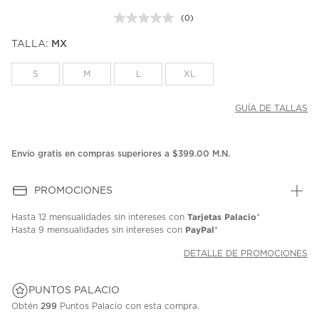
(0)
Sin
puntuación.
TALLA:
MX
Enlace
en
la
S
M
L
XL
misma
página.
GUÍA DE TALLAS
Envío gratis en compras superiores a $399.00 M.N.
PROMOCIONES
Tarjetas Palacio
Hasta
12 mensualidades
sin intereses con
*
PayPal
Hasta
9 mensualidades
sin intereses con
*
DETALLE DE PROMOCIONES
PUNTOS PALACIO
Obtén
299
Puntos Palacio con esta compra.