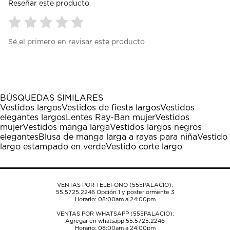
Reseñar este producto
Seleccionar
Seleccionar
Seleccionar
Seleccionar
Seleccionar
Sé el primero en revisar este producto
para
para
para
para
para
calificar
calificar
calificar
calificar
calificar
el
el
el
el
el
artículo
artículo
artículo
artículo
artículo
con
con
con
con
con
1
2
3
4
5
BÚSQUEDAS SIMILARES
estrella
estrellas.
estrellas.
estrellas.
estrellas.
Vestidos largos
Vestidos de fiesta largos
Vestidos
Esta
Esta
Esta
Esta
Esta
elegantes largos
Lentes Ray-Ban mujer
Vestidos
acción
acción
acción
acción
acción
mujer
Vestidos manga larga
Vestidos largos negros
abrirá
abrirá
abrirá
abrirá
abrirá
elegantes
Blusa de manga larga a rayas para niña
Vestido
el
el
el
el
el
largo estampado en verde
Vestido corte largo
formulario
formulario
formulario
formulario
formulario
de
de
de
de
de
envío.
envío.
envío.
envío.
envío.
VENTAS POR TELÉFONO (555PALACIO):
55.5725.2246
Opción 1 y posteriormente 3
Horario: 08:00am a 24:00pm
VENTAS POR WHATSAPP (555PALACIO):
Agregar en whatsapp 55.5725.2246
Horario: 08:00am a 24:00pm