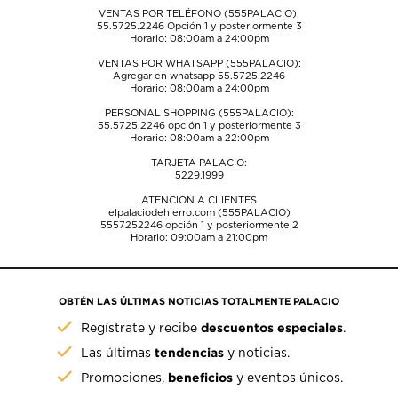
VENTAS POR TELÉFONO (555PALACIO):
55.5725.2246
Opción 1 y posteriormente 3
Horario: 08:00am a 24:00pm
VENTAS POR WHATSAPP (555PALACIO):
Agregar en whatsapp 55.5725.2246
Horario: 08:00am a 24:00pm
PERSONAL SHOPPING (555PALACIO):
55.5725.2246
opción 1 y posteriormente 3
Horario: 08:00am a 22:00pm
TARJETA PALACIO:
5229.1999
ATENCIÓN A CLIENTES
elpalaciodehierro.com (555PALACIO)
5557252246
opción 1 y posteriormente 2
Horario: 09:00am a 21:00pm
OBTÉN LAS ÚLTIMAS NOTICIAS TOTALMENTE PALACIO
descuentos especiales
Regístrate y recibe
.
tendencias
Las últimas
y noticias.
beneficios
Promociones,
y eventos únicos.