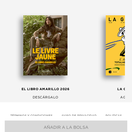
EL LIBRO AMARILLO 2026
LA GAC
DESCÁRGALO
AGOS
TÉRMINOS Y CONDICIONES
AVISO DE PRIVACIDAD
POLITICAS
AÑADIR A LA BOLSA