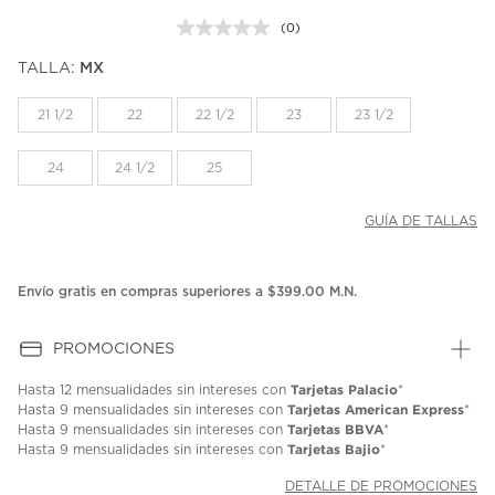
(0)
Sin
puntuación.
TALLA:
MX
Enlace
en
la
21 1/2
22
22 1/2
23
23 1/2
misma
página.
24
24 1/2
25
GUÍA DE TALLAS
Envío gratis en compras superiores a $399.00 M.N.
PROMOCIONES
Tarjetas Palacio
Hasta
12 mensualidades
sin intereses con
*
Tarjetas American Express
Hasta
9 mensualidades
sin intereses con
*
Tarjetas BBVA
Hasta
9 mensualidades
sin intereses con
*
Tarjetas Bajio
Hasta
9 mensualidades
sin intereses con
*
DETALLE DE PROMOCIONES