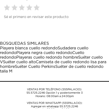
Seleccionar
Seleccionar
Seleccionar
Seleccionar
Seleccionar
Sé el primero en revisar este producto
para
para
para
para
para
calificar
calificar
calificar
calificar
calificar
el
el
el
el
el
artículo
artículo
artículo
artículo
artículo
con
con
con
con
con
1
2
3
4
5
BÚSQUEDAS SIMILARES
estrella
estrellas.
estrellas.
estrellas.
estrellas.
Playera blanca cuello redondo
Sudadera cuello
Esta
Esta
Esta
Esta
Esta
redondo
Playera negra cuello redondo
Cuello
acción
acción
acción
acción
acción
redondo
Playeras cuello redondo hombre
Suéter cuello
abrirá
abrirá
abrirá
abrirá
abrirá
V
Suéter cuello alto
Camiseta de cuello redondo lisa para
el
el
el
el
el
hombre
Suéter Cuello Perkins
Suéter de cuello redondo
formulario
formulario
formulario
formulario
formulario
talla M
de
de
de
de
de
envío.
envío.
envío.
envío.
envío.
VENTAS POR TELÉFONO (555PALACIO):
55.5725.2246
Opción 1 y posteriormente 3
Horario: 08:00am a 24:00pm
VENTAS POR WHATSAPP (555PALACIO):
Agregar en whatsapp 55.5725.2246