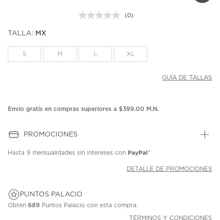
(0)
Sin
puntuación.
TALLA:
MX
Enlace
en
la
S
M
L
XL
misma
página.
GUÍA DE TALLAS
Envío gratis en compras superiores a $399.00 M.N.
PROMOCIONES
PayPal
Hasta
9 mensualidades
sin intereses con
*
DETALLE DE PROMOCIONES
PUNTOS PALACIO
Obtén
689
Puntos Palacio con esta compra.
TÉRMINOS Y CONDICIONES