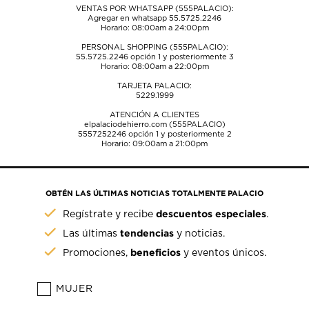
VENTAS POR WHATSAPP (555PALACIO):
Agregar en whatsapp 55.5725.2246
Horario: 08:00am a 24:00pm
PERSONAL SHOPPING (555PALACIO):
55.5725.2246
opción 1 y posteriormente 3
Horario: 08:00am a 22:00pm
TARJETA PALACIO:
5229.1999
ATENCIÓN A CLIENTES
elpalaciodehierro.com (555PALACIO)
5557252246
opción 1 y posteriormente 2
Horario: 09:00am a 21:00pm
OBTÉN LAS ÚLTIMAS NOTICIAS TOTALMENTE PALACIO
descuentos especiales
Regístrate y recibe
.
tendencias
Las últimas
y noticias.
beneficios
Promociones,
y eventos únicos.
MUJER