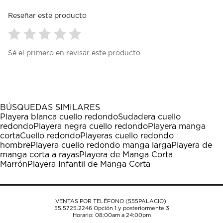
Reseñar este producto
Seleccionar
Seleccionar
Seleccionar
Seleccionar
Seleccionar
Sé el primero en revisar este producto
para
para
para
para
para
calificar
calificar
calificar
calificar
calificar
el
el
el
el
el
artículo
artículo
artículo
artículo
artículo
con
con
con
con
con
1
2
3
4
5
BÚSQUEDAS SIMILARES
estrella
estrellas.
estrellas.
estrellas.
estrellas.
Playera blanca cuello redondo
Sudadera cuello
Esta
Esta
Esta
Esta
Esta
redondo
Playera negra cuello redondo
Playera manga
acción
acción
acción
acción
acción
corta
Cuello redondo
Playeras cuello redondo
abrirá
abrirá
abrirá
abrirá
abrirá
hombre
Playera cuello redondo manga larga
Playera de
el
el
el
el
el
manga corta a rayas
Playera de Manga Corta
formulario
formulario
formulario
formulario
formulario
Marrón
Playera Infantil de Manga Corta
de
de
de
de
de
envío.
envío.
envío.
envío.
envío.
VENTAS POR TELÉFONO (555PALACIO):
55.5725.2246
Opción 1 y posteriormente 3
Horario: 08:00am a 24:00pm