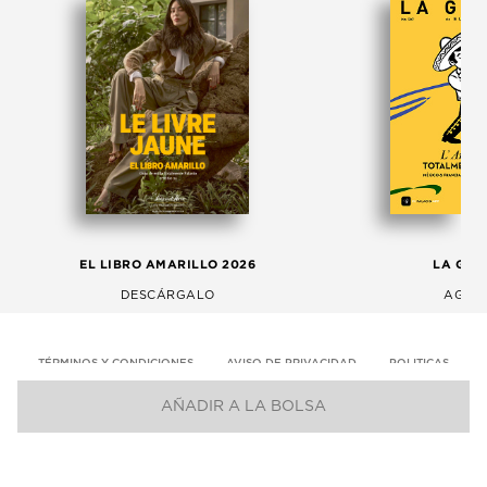
EL LIBRO AMARILLO 2026
LA GAC
DESCÁRGALO
AGOS
TÉRMINOS Y CONDICIONES
AVISO DE PRIVACIDAD
POLITICAS
AÑADIR A LA BOLSA