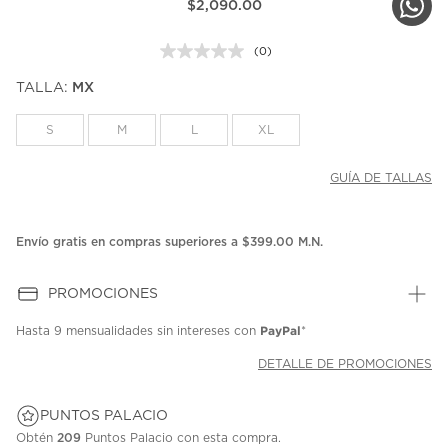
$2,090.00
(0)
Sin
puntuación.
TALLA:
MX
Enlace
en
la
S
M
L
XL
misma
página.
GUÍA DE TALLAS
Envío gratis en compras superiores a $399.00 M.N.
PROMOCIONES
PayPal
Hasta
9 mensualidades
sin intereses con
*
DETALLE DE PROMOCIONES
PUNTOS PALACIO
Obtén
209
Puntos Palacio con esta compra.