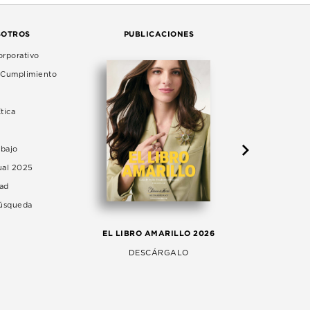
SOTROS
PUBLICACIONES
rporativo
e Cumplimiento
tica
abajo
ual 2025
dad
Búsqueda
LA 
EL LIBRO AMARILLO 2026
AG
DESCÁRGALO