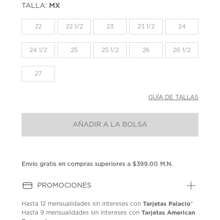
TALLA:
MX
Enlace
en
la
22
22 1/2
23
23 1/2
24
misma
página.
24 1/2
25
25 1/2
26
26 1/2
27
GUÍA DE TALLAS
AÑADIR A LA BOLSA
Envío gratis en compras superiores a $399.00 M.N.
PROMOCIONES
Tarjetas Palacio
Hasta
12 mensualidades
sin intereses con
*
Tarjetas American
Hasta
9 mensualidades
sin intereses con