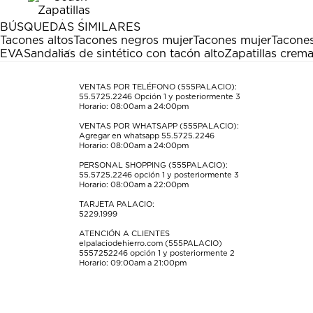
1
2
3
4
5
estrella
estrellas.
estrellas.
estrellas.
estrellas.
BÚSQUEDAS SIMILARES
Esta
Esta
Esta
Esta
Esta
Tacones altos
Tacones negros mujer
Tacones mujer
Tacones
acción
acción
acción
acción
acción
EVA
Sandalias de sintético con tacón alto
Zapatillas crem
abrirá
abrirá
abrirá
abrirá
abrirá
el
el
el
el
el
formulario
formulario
formulario
formulario
formulario
VENTAS POR TELÉFONO (555PALACIO):
55.5725.2246
Opción 1 y posteriormente 3
de
de
de
de
de
Horario: 08:00am a 24:00pm
envío.
envío.
envío.
envío.
envío.
VENTAS POR WHATSAPP (555PALACIO):
Agregar en whatsapp 55.5725.2246
Horario: 08:00am a 24:00pm
PERSONAL SHOPPING (555PALACIO):
55.5725.2246
opción 1 y posteriormente 3
Horario: 08:00am a 22:00pm
TARJETA PALACIO:
5229.1999
ATENCIÓN A CLIENTES
elpalaciodehierro.com (555PALACIO)
5557252246
opción 1 y posteriormente 2
Horario: 09:00am a 21:00pm