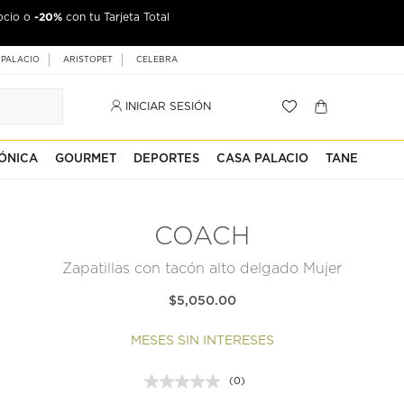
-20%
ocio o
con tu Tarjeta Total
 PALACIO
ARISTOPET
CELEBRA
INICIAR SESIÓN
ÓNICA
GOURMET
DEPORTES
CASA PALACIO
TANE
COACH
Zapatillas con tacón alto delgado Mujer
$5,050.00
MESES SIN INTERESES
(0)
Sin
puntuación.