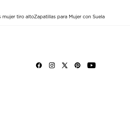
 mujer tiro alto
Zapatillas para Mujer con Suela
f
i
p
y