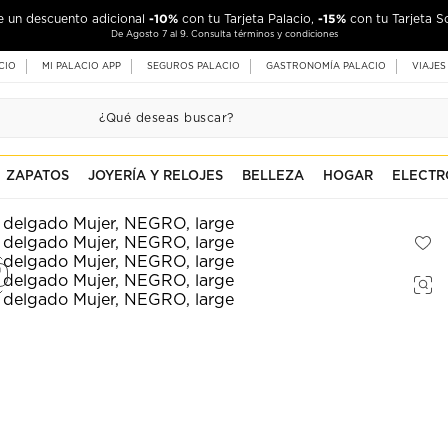
-10%
-15%
de un descuento adicional
con tu Tarjeta Palacio,
con tu Tarjeta S
De Agosto 7 al 9. Consulta términos y condiciones
CIO
MI PALACIO APP
SEGUROS PALACIO
GASTRONOMÍA PALACIO
VIAJES
ZAPATOS
JOYERÍA Y RELOJES
BELLEZA
HOGAR
ELECTR