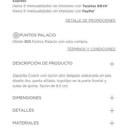
Express
*
Tarjetas BBVA
Hasta
9 mensualidades
sin intereses con
*
PayPal
Hasta
9 mensualidades
sin intereses con
*
DETALLE DE PROMOCIONES
PUNTOS PALACIO
Obtén
505
Puntos Palacio con esta compra.
TÉRMINOS Y CONDICIONES
DESCRIPCIÓN DE PRODUCTO
Zapatilla Coach con tacón alto delgado elaborada en piel,
diseño liso, punta afilada, logotipo en la parte frontal y
suela de goma. Tacón de 8.5 cm.
SKU: 45332229
MODEL: CEG81-BLK
DIMENSIONES
DETALLES
MATERIALES