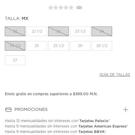
(0)
Sin
puntuación.
TALLA:
MX
Enlace
en
la
22
22 1/2
23
23 1/2
24
misma
página.
24 1/2
25
25 1/2
26
26 1/2
27
GUÍA DE TALLAS
Envío gratis en compras superiores a $399.00 M.N.
PROMOCIONES
Tarjetas Palacio
Hasta
12 mensualidades
sin intereses con
*
Tarjetas American Express
Hasta
9 mensualidades
sin intereses con
*
Tarjetas BBVA
Hasta
9 mensualidades
sin intereses con
*