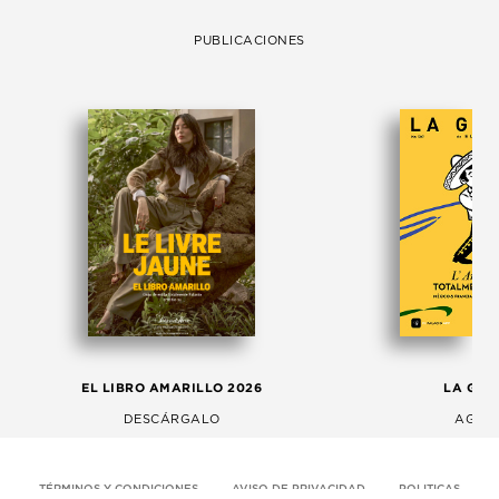
PUBLICACIONES
EL LIBRO AMARILLO 2026
LA GAC
DESCÁRGALO
AGOS
TÉRMINOS Y CONDICIONES
AVISO DE PRIVACIDAD
POLITICAS