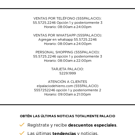
de
de
de
de
de
envío.
envío.
envío.
envío.
envío.
VENTAS POR TELÉFONO (555PALACIO):
55.5725.2246
Opción 1 y posteriormente 3
Horario: 08:00am a 24:00pm
VENTAS POR WHATSAPP (555PALACIO):
Agregar en whatsapp 55.5725.2246
Horario: 08:00am a 24:00pm
PERSONAL SHOPPING (555PALACIO):
55.5725.2246
opción 1 y posteriormente 3
Horario: 08:00am a 22:00pm
TARJETA PALACIO:
5229.1999
ATENCIÓN A CLIENTES
elpalaciodehierro.com (555PALACIO)
5557252246
opción 1 y posteriormente 2
Horario: 09:00am a 21:00pm
OBTÉN LAS ÚLTIMAS NOTICIAS TOTALMENTE PALACIO
descuentos especiales
Regístrate y recibe
.
tendencias
Las últimas
y noticias.