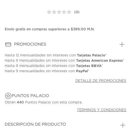
(0)
Sin
puntuación.
Enlace
en
Envío gratis en compras superiores a $399.00 M.N.
la
misma
página.
PROMOCIONES
Tarjetas Palacio
Hasta
12 mensualidades
sin intereses con
*
Tarjetas American Express
Hasta
9 mensualidades
sin intereses con
*
Tarjetas BBVA
Hasta
9 mensualidades
sin intereses con
*
PayPal
Hasta
9 mensualidades
sin intereses con
*
DETALLE DE PROMOCIONES
PUNTOS PALACIO
Obtén
440
Puntos Palacio con esta compra.
TÉRMINOS Y CONDICIONES
DESCRIPCIÓN DE PRODUCTO