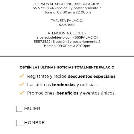
PERSONAL SHOPPING (555PALACIO):
55.5725.2246
opción 1 y posteriormente 3
Horario: 08:00am a 22:00pm
TARJETA PALACIO:
5229.1999
ATENCIÓN A CLIENTES
elpalaciodehierro.com (555PALACIO)
5557252246
opción 1 y posteriormente 2
Horario: 09:00am a 21:00pm
OBTÉN LAS ÚLTIMAS NOTICIAS TOTALMENTE PALACIO
descuentos especiales
Regístrate y recibe
.
tendencias
Las últimas
y noticias.
beneficios
Promociones,
y eventos únicos.
MUJER
HOMBRE