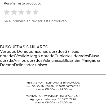
Reseñar este producto
Seleccionar
Seleccionar
Seleccionar
Seleccionar
Seleccionar
Sé el primero en revisar este producto
para
para
para
para
para
calificar
calificar
calificar
calificar
calificar
el
el
el
el
el
artículo
artículo
artículo
artículo
artículo
con
con
con
con
con
1
2
3
4
5
BÚSQUEDAS SIMILARES
estrella
estrellas.
estrellas.
estrellas.
estrellas.
Vestidos Dorados
Tacones dorados
Galletas
Esta
Esta
Esta
Esta
Esta
doradas
Vestido largo dorado
Cubiertos dorados
Blusa
acción
acción
acción
acción
acción
dorada
Anillos dorados
Vela unisex
Blusa Sin Mangas en
abrirá
abrirá
abrirá
abrirá
abrirá
Dorado
Delineador unisex
el
el
el
el
el
formulario
formulario
formulario
formulario
formulario
de
de
de
de
de
envío.
envío.
envío.
envío.
envío.
VENTAS POR TELÉFONO (555PALACIO):
55.5725.2246
Opción 1 y posteriormente 3
Horario: 08:00am a 24:00pm
VENTAS POR WHATSAPP (555PALACIO):
Agregar en whatsapp 55.5725.2246
Horario: 08:00am a 24:00pm