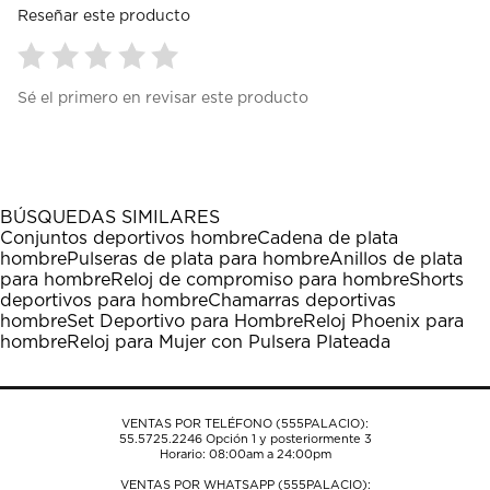
Reseñar este producto
Seleccionar
Seleccionar
Seleccionar
Seleccionar
Seleccionar
Sé el primero en revisar este producto
para
para
para
para
para
calificar
calificar
calificar
calificar
calificar
el
el
el
el
el
artículo
artículo
artículo
artículo
artículo
con
con
con
con
con
1
2
3
4
5
BÚSQUEDAS SIMILARES
estrella
estrellas.
estrellas.
estrellas.
estrellas.
Conjuntos deportivos hombre
Cadena de plata
Esta
Esta
Esta
Esta
Esta
hombre
Pulseras de plata para hombre
Anillos de plata
acción
acción
acción
acción
acción
para hombre
Reloj de compromiso para hombre
Shorts
abrirá
abrirá
abrirá
abrirá
abrirá
deportivos para hombre
Chamarras deportivas
el
el
el
el
el
hombre
Set Deportivo para Hombre
Reloj Phoenix para
formulario
formulario
formulario
formulario
formulario
hombre
Reloj para Mujer con Pulsera Plateada
de
de
de
de
de
envío.
envío.
envío.
envío.
envío.
VENTAS POR TELÉFONO (555PALACIO):
55.5725.2246
Opción 1 y posteriormente 3
Horario: 08:00am a 24:00pm
VENTAS POR WHATSAPP (555PALACIO):