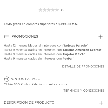
(0)
Sin
puntuación.
Enlace
en
Envío gratis en compras superiores a $399.00 M.N.
la
misma
página.
PROMOCIONES
Tarjetas Palacio
Hasta
12 mensualidades
sin intereses con
*
Tarjetas American Express
Hasta
9 mensualidades
sin intereses con
*
Tarjetas BBVA
Hasta
9 mensualidades
sin intereses con
*
PayPal
Hasta
9 mensualidades
sin intereses con
*
DETALLE DE PROMOCIONES
PUNTOS PALACIO
Obtén
660
Puntos Palacio con esta compra.
TÉRMINOS Y CONDICIONES
DESCRIPCIÓN DE PRODUCTO