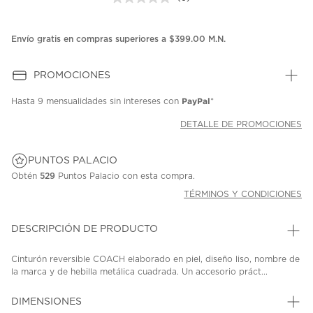
Sin
puntuación.
Enlace
en
Envío gratis en compras superiores a $399.00 M.N.
la
misma
página.
PROMOCIONES
PayPal
Hasta
9 mensualidades
sin intereses con
*
DETALLE DE PROMOCIONES
PUNTOS PALACIO
Obtén
529
Puntos Palacio con esta compra.
TÉRMINOS Y CONDICIONES
DESCRIPCIÓN DE PRODUCTO
Cinturón reversible COACH elaborado en piel, diseño liso, nombre de
la marca y de hebilla metálica cuadrada. Un accesorio práct...
DIMENSIONES