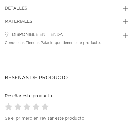
DETALLES
MATERIALES
DISPONIBLE EN TIENDA
Conoce las Tiendas Palacio que tienen este producto.
RESEÑAS DE PRODUCTO
Reseñar este producto
Seleccionar
Seleccionar
Seleccionar
Seleccionar
Seleccionar
Sé el primero en revisar este producto
para
para
para
para
para
calificar
calificar
calificar
calificar
calificar
el
el
el
el
el