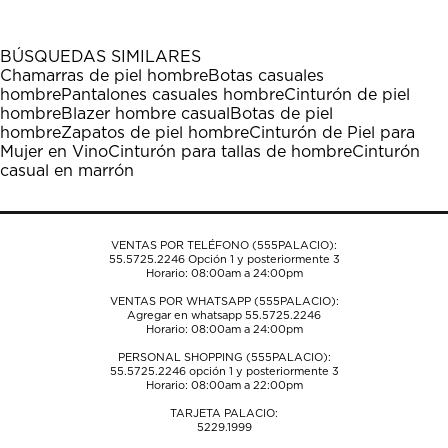
artículo
artículo
artículo
artículo
artículo
con
con
con
con
con
1
2
3
4
5
BÚSQUEDAS SIMILARES
estrella
estrellas.
estrellas.
estrellas.
estrellas.
Chamarras de piel hombre
Botas casuales
Esta
Esta
Esta
Esta
Esta
hombre
Pantalones casuales hombre
Cinturón de piel
acción
acción
acción
acción
acción
hombre
Blazer hombre casual
Botas de piel
abrirá
abrirá
abrirá
abrirá
abrirá
hombre
Zapatos de piel hombre
Cinturón de Piel para
el
el
el
el
el
Mujer en Vino
Cinturón para tallas de hombre
Cinturón
formulario
formulario
formulario
formulario
formulario
casual en marrón
de
de
de
de
de
envío.
envío.
envío.
envío.
envío.
VENTAS POR TELÉFONO (555PALACIO):
55.5725.2246
Opción 1 y posteriormente 3
Horario: 08:00am a 24:00pm
VENTAS POR WHATSAPP (555PALACIO):
Agregar en whatsapp 55.5725.2246
Horario: 08:00am a 24:00pm
PERSONAL SHOPPING (555PALACIO):
55.5725.2246
opción 1 y posteriormente 3
Horario: 08:00am a 22:00pm
TARJETA PALACIO:
5229.1999